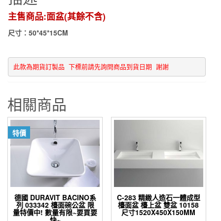
盆
主售商品:面盆(其餘不含)
期
尺寸：50*45*15CM
貨
訂
製
此款為期貨訂製品 下標前請先詢問商品到貨日期 謝謝
品
數
量
相關商品
特價
德國 DURAVIT BACINO系
C-283 精緻人造石一體成型
列 033342 檯面碗公盆 限
檯面盆 檯上盆 雙盆 10158
量特價中! 數量有限~要買要
尺寸1520X450X150MM
快~