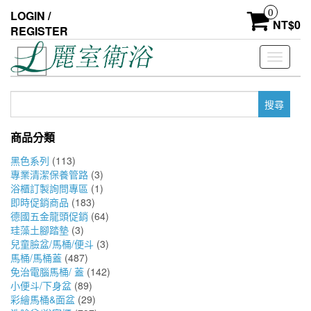
Skip
0
LOGIN /
to
NT$
0
REGISTER
the
content
Toggle
navigati
搜
尋
關
商品分類
鍵
字:
黑色系列
(113)
專業清潔保養管路
(3)
浴櫃訂製詢問專區
(1)
即時促銷商品
(183)
德國五金龍頭促銷
(64)
珪藻土腳踏墊
(3)
兒童臉盆/馬桶/便斗
(3)
馬桶/馬桶蓋
(487)
免治電腦馬桶/ 蓋
(142)
小便斗/下身盆
(89)
彩繪馬桶&面盆
(29)