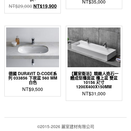
NT$
35,000
原
目
NT$
29,000
NT$
19,900
始
前
價
價
格：
格：
NT$29,000。
NT$19,900。
德國 DURAVIT D-CODE系
【麗室衛浴】精緻人造石一
列 033856 下崁盆 560 MM
體成型檯面盆 檯上盆 雙盆
白色
10156 尺寸
1200X400X150MM
NT$
9,500
NT$
31,000
©2015-2026 麗室建材有限公司