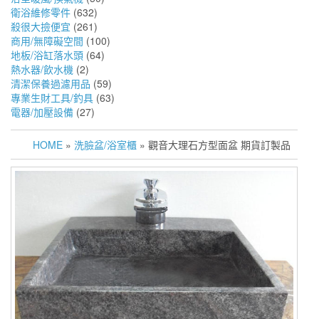
衛浴維修零件
(632)
殺很大撿便宜
(261)
商用/無障礙空間
(100)
地板/浴缸落水頭
(64)
熱水器/飲水機
(2)
清潔保養過濾用品
(59)
專業生財工具/釣具
(63)
電器/加壓設備
(27)
HOME
»
洗臉盆/浴室櫃
» 觀音大理石方型面盆 期貨訂製品