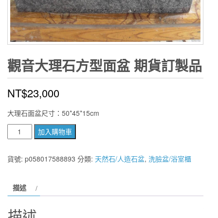
觀音大理石方型面盆 期貨訂製品
NT$
23,000
大理石面盆尺寸：50*45*15cm
觀
加入購物車
音
大
貨號:
p058017588893
分類:
天然石/人造石盆
,
洗臉盆/浴室櫃
理
石
描述
方
型
描述
面