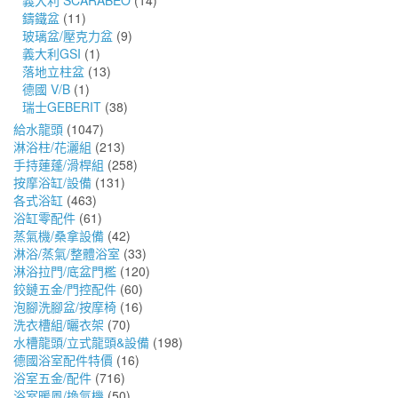
義大利 SCARABEO
(14)
鑄鐵盆
(11)
玻璃盆/壓克力盆
(9)
義大利GSI
(1)
落地立柱盆
(13)
德國 V/B
(1)
瑞士GEBERIT
(38)
給水龍頭
(1047)
淋浴柱/花灑組
(213)
手持蓮蓬/滑桿組
(258)
按摩浴缸/設備
(131)
各式浴缸
(463)
浴缸零配件
(61)
蒸氣機/桑拿設備
(42)
淋浴/蒸氣/整體浴室
(33)
淋浴拉門/底盆門檻
(120)
鉸鏈五金/門控配件
(60)
泡腳洗腳盆/按摩椅
(16)
洗衣槽組/曬衣架
(70)
水槽龍頭/立式龍頭&設備
(198)
德國浴室配件特價
(16)
浴室五金/配件
(716)
浴室暖風/換氣機
(50)