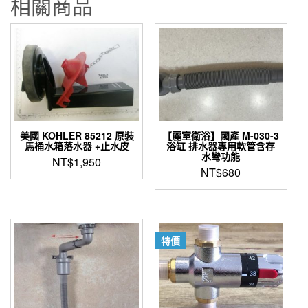
相關商品
美國 KOHLER 85212 原裝
【麗室衛浴】國產 M-030-3
馬桶水箱落水器 +止水皮
浴缸 排水器專用軟管含存
水彎功能
NT$
1,950
NT$
680
特價