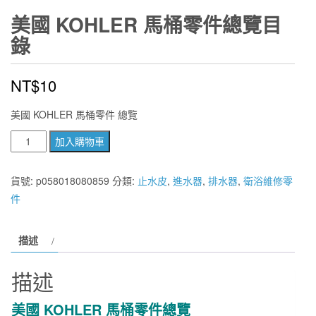
美國 KOHLER 馬桶零件總覽目
錄
NT$
10
美國 KOHLER 馬桶零件 總覽
美
加入購物車
國
KOHLER
貨號:
p058018080859
分類:
止水皮
,
進水器
,
排水器
,
衛浴維修零
馬
件
桶
零
描述
件
總
描述
覽
目
美國 KOHLER 馬桶零件總覽
錄