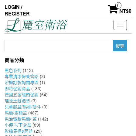
Skip
0
LOGIN /
to
NT$
0
REGISTER
the
content
Toggle
navigati
搜
尋
關
商品分類
鍵
字:
黑色系列
(113)
專業清潔保養管路
(3)
浴櫃訂製詢問專區
(1)
即時促銷商品
(183)
德國五金龍頭促銷
(64)
珪藻土腳踏墊
(3)
兒童臉盆/馬桶/便斗
(3)
馬桶/馬桶蓋
(487)
免治電腦馬桶/ 蓋
(142)
小便斗/下身盆
(89)
彩繪馬桶&面盆
(29)