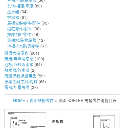
三角凡爾/高壓管
(36)
其他/接頭/塞頭
(86)
進水器
(34)
排水器
(61)
馬桶安裝零件/配件
(93)
浴缸零件/配件
(36)
按摩浴缸零件
(16)
馬桶水箱/水箱蓋
(12)
地板排水防臭零件
(61)
殺很大撿便宜
(261)
商用/無障礙空間
(100)
地板/浴缸落水頭
(64)
熱水器/飲水機
(2)
清潔保養過濾用品
(59)
專業生財工具/釣具
(63)
電器/加壓設備
(27)
HOME
»
衛浴維修零件
» 美國 KOHLER 馬桶零件總覽目錄