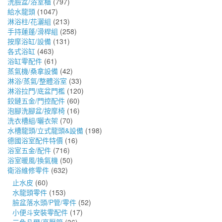
洗臉盆/浴室櫃
(797)
給水龍頭
(1047)
淋浴柱/花灑組
(213)
手持蓮蓬/滑桿組
(258)
按摩浴缸/設備
(131)
各式浴缸
(463)
浴缸零配件
(61)
蒸氣機/桑拿設備
(42)
淋浴/蒸氣/整體浴室
(33)
淋浴拉門/底盆門檻
(120)
鉸鏈五金/門控配件
(60)
泡腳洗腳盆/按摩椅
(16)
洗衣槽組/曬衣架
(70)
水槽龍頭/立式龍頭&設備
(198)
德國浴室配件特價
(16)
浴室五金/配件
(716)
浴室暖風/換氣機
(50)
衛浴維修零件
(632)
止水皮
(60)
水龍頭零件
(153)
臉盆落水頭/P管/零件
(52)
小便斗安裝零配件
(17)