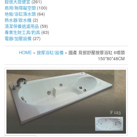
殺很大撿便宜
(261)
商用/無障礙空間
(100)
地板/浴缸落水頭
(64)
熱水器/飲水機
(2)
清潔保養過濾用品
(59)
專業生財工具/釣具
(63)
電器/加壓設備
(27)
HOME
»
按摩浴缸/設備
» 國產 背部舒壓按摩浴缸 6噴頭
150*80*48CM