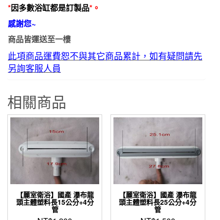
*
因多數浴缸都是訂製品
*。
感謝您~
商品皆運送至一樓
此項商品運費恕不與其它商品累計，如有疑問請先
另詢客服人員
相關商品
【麗室衛浴】國產 瀑布龍
【麗室衛浴】國產 瀑布龍
頭主體塑料長15公分+4分
頭主體塑料長25公分+4分
管
管