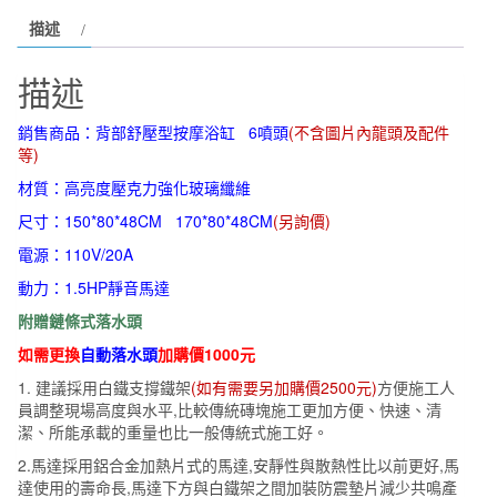
舒
描述
壓
按
描述
摩
浴
銷售商品：背部舒壓型按摩浴缸 6噴頭
(不含圖片內龍頭及配件
缸
等)
6
材質：高亮度壓克力強化玻璃纖維
噴
尺寸：150*80*48CM 170*80*48CM
(另詢價)
頭
電源：110V/20A
150*80*48CM
數
動力：1.5HP靜音馬達
量
附贈鏈條式落水頭
如需更換
自動落水頭
加購價1000元
1. 建議採用白鐵支撐鐵架
(如有需要另加購價2500元)
方便施工人
員調整現場高度與水平,比較傳統磚塊施工更加方便、快速、清
潔、所能承載的重量也比一般傳統式施工好。
2.馬達採用鋁合金加熱片式的馬達,安靜性與散熱性比以前更好,馬
達使用的壽命長,馬達下方與白鐵架之間加裝防震墊片減少共鳴產