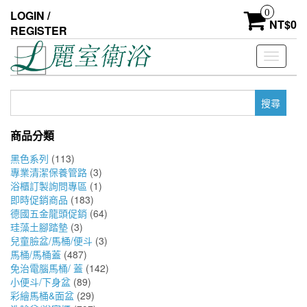
Skip
0
LOGIN /
to
NT$
0
REGISTER
the
content
Toggle
navigati
搜
尋
關
商品分類
鍵
字:
黑色系列
(113)
專業清潔保養管路
(3)
浴櫃訂製詢問專區
(1)
即時促銷商品
(183)
德國五金龍頭促銷
(64)
珪藻土腳踏墊
(3)
兒童臉盆/馬桶/便斗
(3)
馬桶/馬桶蓋
(487)
免治電腦馬桶/ 蓋
(142)
小便斗/下身盆
(89)
彩繪馬桶&面盆
(29)