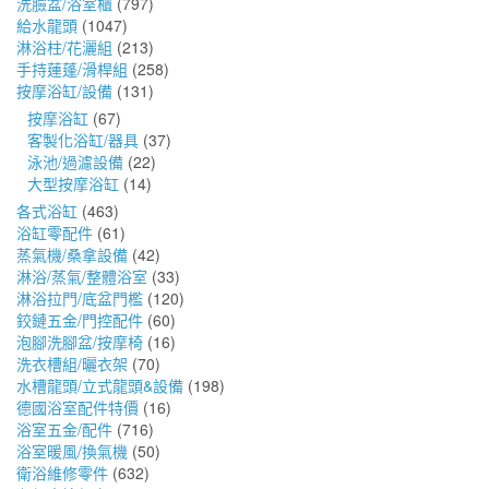
洗臉盆/浴室櫃
(797)
給水龍頭
(1047)
淋浴柱/花灑組
(213)
手持蓮蓬/滑桿組
(258)
按摩浴缸/設備
(131)
按摩浴缸
(67)
客製化浴缸/器具
(37)
泳池/過濾設備
(22)
大型按摩浴缸
(14)
各式浴缸
(463)
浴缸零配件
(61)
蒸氣機/桑拿設備
(42)
淋浴/蒸氣/整體浴室
(33)
淋浴拉門/底盆門檻
(120)
鉸鏈五金/門控配件
(60)
泡腳洗腳盆/按摩椅
(16)
洗衣槽組/曬衣架
(70)
水槽龍頭/立式龍頭&設備
(198)
德國浴室配件特價
(16)
浴室五金/配件
(716)
浴室暖風/換氣機
(50)
衛浴維修零件
(632)