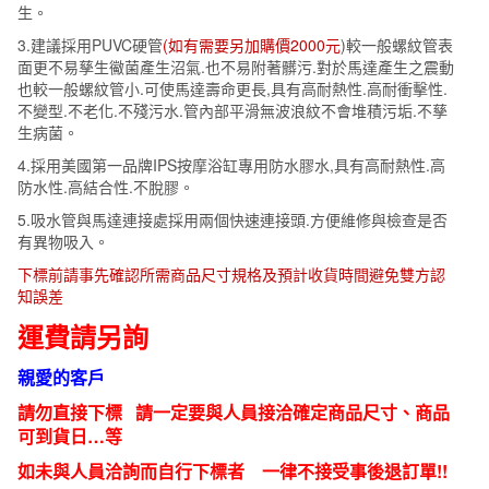
生。
3.建議採用PUVC硬管
(如有需要另加購價2000元
)較一般螺紋管表
面更不易孳生鰴菌產生沼氣.也不易附著髒污.對於馬達產生之震動
也較一般螺紋管小.可使馬達壽命更長,具有高耐熱性.高耐衝擊性.
不變型.不老化.不殘污水.管內部平滑無波浪紋不會堆積污垢.不孳
生病菌。
4.採用美國第一品牌IPS按摩浴缸專用防水膠水,具有高耐熱性.高
防水性.高結合性.不脫膠。
5.吸水管與馬達連接處採用兩個快速連接頭.方便維修與檢查是否
有異物吸入。
下標前請事先確認所需商品尺寸規格及預計收貨時間避免雙方認
知誤差
運費請另詢
親愛的客戶
請勿直接下標 請一定要與人員接洽確定商品尺寸、商品
可到貨日…等
如未與人員洽詢而自行下標者 一律不接受事後退訂單!!