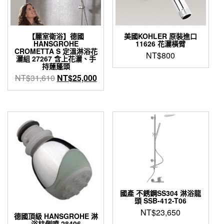
【麗室衛浴】德國
美國KOHLER 原裝進口
HANSGROHE
11626 花灑橫臂
CROMETTA S 定溫淋浴花
NT$
800
灑組 27267 含上花灑、手
持蓮蓬頭
原
目
NT$
31,610
NT$
25,000
始
前
價
價
格：
格：
NT$31,610。
NT$25,000。
國產 不銹鋼SS304 淋浴龍
頭 SSB-412-T06
NT$
23,650
德國頂級 HANSGROHE 淋
浴柱側噴 28406