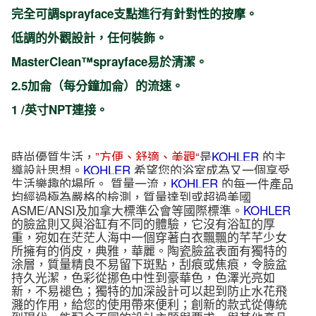
22
完全可調sprayface支點進行有針對性的按摩。
孔
低調的外觀設計，任何裝飾。
K-
MasterClean™sprayface易於清潔。
8003T-
CP
2.5加侖（每分鐘加侖）的流速。
數
1 /英寸NPT連接。
量
時尚優質生活，
”方便、舒適、美觀“
是
KOHLER
的主
導設計思想。
KOHLER
希望您的浴室成為又一個享受
生活樂趣的場所。 質量一流，
KOHLER
的每一件產品
均經過極為嚴格的檢測，質量達到或超過美國
ASME/ANSI及加拿大標準公會等國際標準。
KOHLER
的臉盆則又與浴缸有不同的體驗，它沒有浴缸的厚
重，宛如在茫茫人海中一個穿著白衣飄飄的芊芊少女
所擁有的俏皮，典雅，華麗。陶瓷臉盆表面有獨特的
涂層，質量精良不易留下斑點，刮痕或焦痕，令臉盆
持久光潔，色彩從挪色中性到豪華色，色澤光亮如
新，不易褪色；獨特的加深設計可以起到防止水花飛
濺的作用，給您的使用帶來便利；創新的款式從傳統