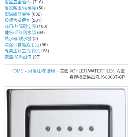
浴室五金/配件
(716)
浴室暖風/換氣機
(50)
衛浴維修零件
(632)
殺很大撿便宜
(261)
商用/無障礙空間
(100)
地板/浴缸落水頭
(64)
熱水器/飲水機
(2)
清潔保養過濾用品
(59)
專業生財工具/釣具
(63)
電器/加壓設備
(27)
HOME
»
淋浴柱/花灑組
» 美國 KOHLER WATERTILE® 方型
身體按摩格22孔 K-8003T-CP