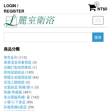
Skip
0
LOGIN /
to
NT$
0
REGISTER
the
content
Toggle
navigati
搜
尋
關
商品分類
鍵
字:
黑色系列
(113)
專業清潔保養管路
(3)
浴櫃訂製詢問專區
(1)
即時促銷商品
(183)
德國五金龍頭促銷
(64)
珪藻土腳踏墊
(3)
兒童臉盆/馬桶/便斗
(3)
馬桶/馬桶蓋
(487)
免治電腦馬桶/ 蓋
(142)
小便斗/下身盆
(89)
彩繪馬桶&面盆
(29)