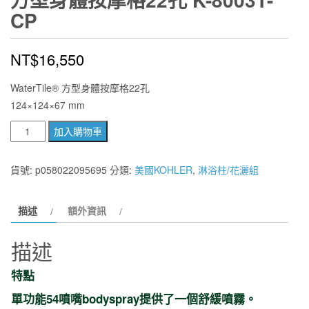
CP
NT$
16,550
WaterTile® 方型身體按摩格22孔
124×124×67 mm
美
加入購物車
國
KOHLER
貨號:
p058022095695
分類:
美國KOHLER
,
淋浴柱/花灑組
WaterTile®
方
描述
額外資訊
型
身
描述
體
按
特點
摩
單功能54噴嘴bodyspray提供了一個舒緩噴霧。
格