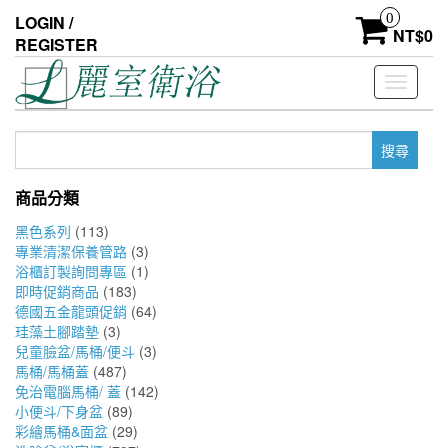
Skip
0
LOGIN /
to
NT$
0
REGISTER
the
content
Toggle
navigati
搜
尋
關
商品分類
鍵
字:
黑色系列
(113)
專業清潔保養管路
(3)
浴櫃訂製詢問專區
(1)
即時促銷商品
(183)
德國五金龍頭促銷
(64)
珪藻土腳踏墊
(3)
兒童臉盆/馬桶/便斗
(3)
馬桶/馬桶蓋
(487)
免治電腦馬桶/ 蓋
(142)
小便斗/下身盆
(89)
彩繪馬桶&面盆
(29)