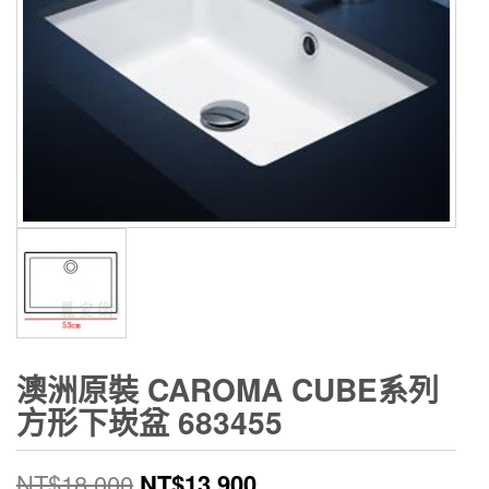
澳洲原裝 CAROMA CUBE系列
方形下崁盆 683455
原
目
NT$
18,000
NT$
13,900