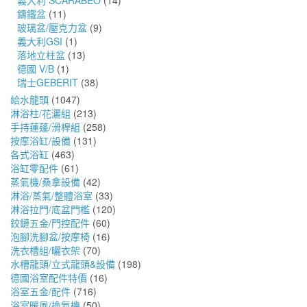
義大利 SCARABEO
(14)
鑄鐵盆
(11)
玻璃盆/壓克力盆
(9)
義大利GSI
(1)
落地立柱盆
(13)
德國 V/B
(1)
瑞士GEBERIT
(38)
給水龍頭
(1047)
淋浴柱/花灑組
(213)
手持蓮蓬/滑桿組
(258)
按摩浴缸/設備
(131)
各式浴缸
(463)
浴缸零配件
(61)
蒸氣機/桑拿設備
(42)
淋浴/蒸氣/整體浴室
(33)
淋浴拉門/底盆門檻
(120)
鉸鏈五金/門控配件
(60)
泡腳洗腳盆/按摩椅
(16)
洗衣槽組/曬衣架
(70)
水槽龍頭/立式龍頭&設備
(198)
德國浴室配件特價
(16)
浴室五金/配件
(716)
浴室暖風/換氣機
(50)