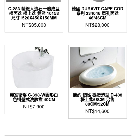
C-283 精緻人造石一體成型
德國 DURAVIT CAPE COD
檯面盆 檯上盆 雙盆 10158
系列 234046 單孔面盆
尺寸1520X450X150MM
46*46CM
NT$
35,000
NT$
28,000
麗室衛浴 C-398-W圓形白
簡約 個性 鵝蛋造型 D-488
色褂璧式洗臉盆 40CM
檯上盆68CM 另售
88CM/52CM
NT$
7,900
NT$
14,600