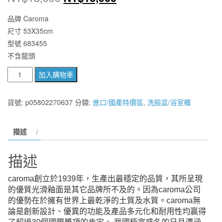
始
前
品牌 Caroma
尺寸 53X35cm
價
價
型號 683455
格：
格：
不含龍頭
NT$18,000。
NT$13,900。
澳
加入購物車
洲
原
貨號:
p05802270637
分類:
進口/國產特價區
,
洗臉盆/浴室櫃
裝
Caroma
描述
CUBE
系
描述
列
方
caroma創立於1939年，生產出最穩定的品質，其所呈現
形
的優質光滑釉面是其它品牌所不及的。因為caroma公司
下
的優勢在於擁有世界上最乾淨的土質及水質。caroma無
崁
論是創新設計、優異的功能及產品多元化和耐用性均贏得
盆