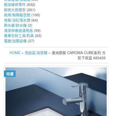
衛浴維修零件
(632)
殺很大撿便宜
(261)
商用/無障礙空間
(100)
地板/浴缸落水頭
(64)
熱水器/飲水機
(2)
清潔保養過濾用品
(59)
專業生財工具/釣具
(63)
電器/加壓設備
(27)
HOME
»
洗臉盆/浴室櫃
» 澳洲原裝 CAROMA CUBE系列 方
形下崁盆 683455
特價