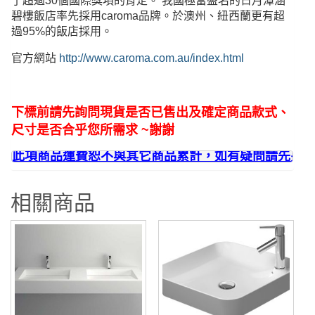
了超過30個國際獎項的肯定。 我國極富盛名的日月潭涵
683455
碧樓飯店率先採用caroma品牌。於澳州、紐西蘭更有超
過95%的飯店採用。
數
量
官方網站
http://www.caroma.com.au/index.html
下標前請先詢問現貨是否已售出及確定商品款式、
尺寸是否合乎您所需求 ~謝謝
此項商品運費恕不與其它商品累計，如有疑問請先另
相關商品