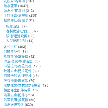
洗臉盆/浴室櫃
(797)
給水龍頭
(1047)
淋浴柱/花灑組
(213)
手持蓮蓬/滑桿組
(258)
按摩浴缸/設備
(131)
按摩浴缸
(67)
客製化浴缸/器具
(37)
泳池/過濾設備
(22)
大型按摩浴缸
(14)
各式浴缸
(463)
浴缸零配件
(61)
蒸氣機/桑拿設備
(42)
淋浴/蒸氣/整體浴室
(33)
淋浴拉門/底盆門檻
(120)
鉸鏈五金/門控配件
(60)
泡腳洗腳盆/按摩椅
(16)
洗衣槽組/曬衣架
(70)
水槽龍頭/立式龍頭&設備
(198)
德國浴室配件特價
(16)
浴室五金/配件
(716)
浴室暖風/換氣機
(50)
衛浴維修零件
(632)