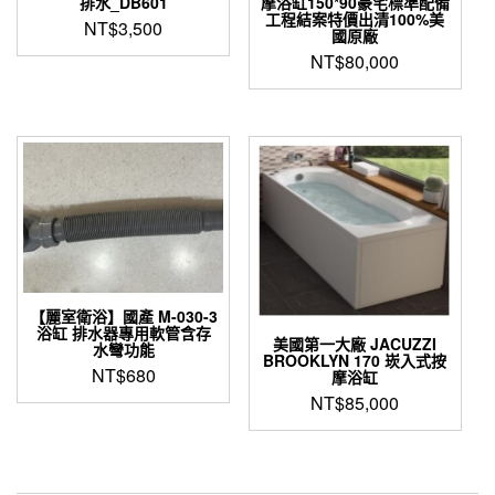
排水_DB601
摩浴缸150*90豪宅標準配備
工程結案特價出清100%美
NT$
3,500
國原廠
NT$
80,000
【麗室衛浴】國產 M-030-3
浴缸 排水器專用軟管含存
美國第一大廠 JACUZZI
水彎功能
BROOKLYN 170 崁入式按
NT$
680
摩浴缸
NT$
85,000