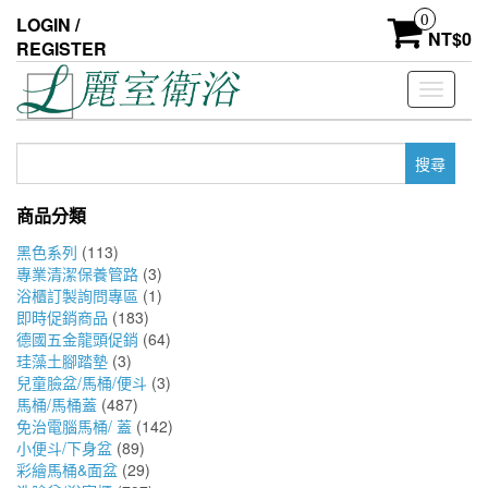
Skip
0
LOGIN /
to
NT$
0
REGISTER
the
content
Toggle
navigati
搜
尋
關
商品分類
鍵
字:
黑色系列
(113)
專業清潔保養管路
(3)
浴櫃訂製詢問專區
(1)
即時促銷商品
(183)
德國五金龍頭促銷
(64)
珪藻土腳踏墊
(3)
兒童臉盆/馬桶/便斗
(3)
馬桶/馬桶蓋
(487)
免治電腦馬桶/ 蓋
(142)
小便斗/下身盆
(89)
彩繪馬桶&面盆
(29)