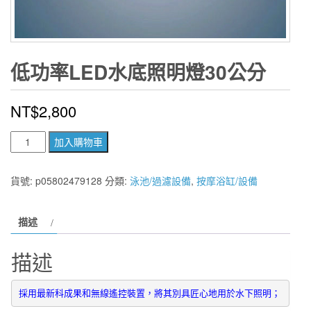
低功率LED水底照明燈30公分
NT$
2,800
低
加入購物車
功
率
貨號:
p05802479128
分類:
泳池/過濾設備
,
按摩浴缸/設備
LED
水
描述
底
照
描述
明
燈
30
採用最新科成果和無線遙控裝置，將其別具匠心地用於水下照明；