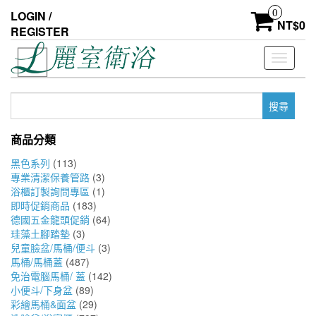
Skip
0
LOGIN /
to
NT$
0
REGISTER
the
content
Toggle
navigati
搜
尋
關
商品分類
鍵
字:
黑色系列
(113)
專業清潔保養管路
(3)
浴櫃訂製詢問專區
(1)
即時促銷商品
(183)
德國五金龍頭促銷
(64)
珪藻土腳踏墊
(3)
兒童臉盆/馬桶/便斗
(3)
馬桶/馬桶蓋
(487)
免治電腦馬桶/ 蓋
(142)
小便斗/下身盆
(89)
彩繪馬桶&面盆
(29)