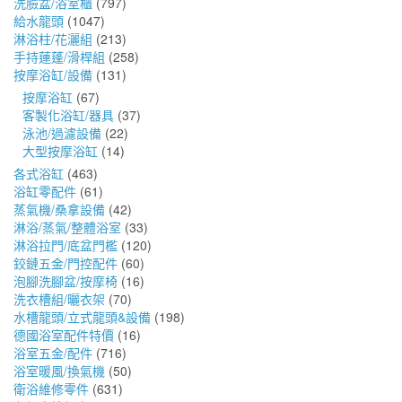
洗臉盆/浴室櫃
(797)
給水龍頭
(1047)
淋浴柱/花灑組
(213)
手持蓮蓬/滑桿組
(258)
按摩浴缸/設備
(131)
按摩浴缸
(67)
客製化浴缸/器具
(37)
泳池/過濾設備
(22)
大型按摩浴缸
(14)
各式浴缸
(463)
浴缸零配件
(61)
蒸氣機/桑拿設備
(42)
淋浴/蒸氣/整體浴室
(33)
淋浴拉門/底盆門檻
(120)
鉸鏈五金/門控配件
(60)
泡腳洗腳盆/按摩椅
(16)
洗衣槽組/曬衣架
(70)
水槽龍頭/立式龍頭&設備
(198)
德國浴室配件特價
(16)
浴室五金/配件
(716)
浴室暖風/換氣機
(50)
衛浴維修零件
(631)