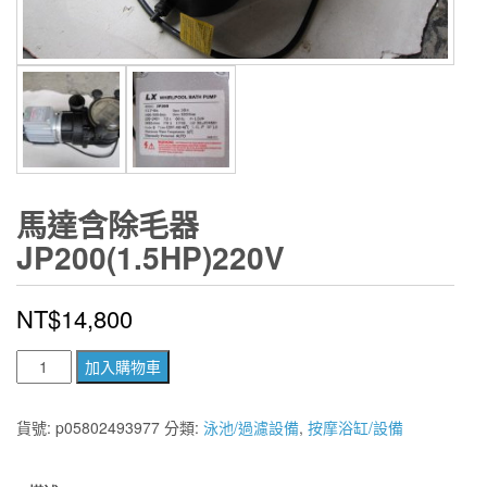
馬達含除毛器
JP200(1.5HP)220V
NT$
14,800
馬
加入購物車
達
含
貨號:
p05802493977
分類:
泳池/過濾設備
,
按摩浴缸/設備
除
毛