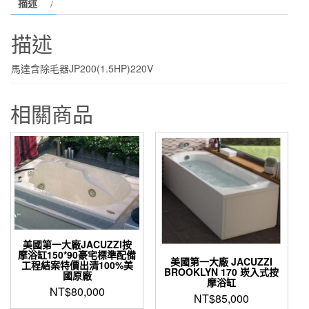
描述
器
JP200(1.5HP)220V
描述
數
量
馬達含除毛器JP200(1.5HP)220V
相關商品
美國第一大廠JACUZZI按
摩浴缸150*90豪宅標準配備
美國第一大廠 JACUZZI
工程結案特價出清100%美
BROOKLYN 170 崁入式按
國原廠
摩浴缸
NT$
80,000
NT$
85,000