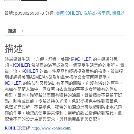
國
廠
貨號:
p05802595073
分類:
美國KOHLER
,
洗臉盆/浴室櫃
,
鑄鐵盆
KOHLER
Ledges
描述
系
列
描述
鑄
鐵
時尚優質生活，”方便、舒適、美觀“是
KOHLER
的主導設計思
下
想。
KOHLER
希望您的浴室成為又一個享受生活樂趣的場所。 質
崁
量一流，
KOHLER
的每一件產品均經過極為嚴格的檢測，質量達
到或超過美國ASME/ANSI及加拿大標準公會等國際標準。
盆
KOHLER
的臉盆則又與浴缸有不同的體驗，它沒有浴缸的厚重，
K-
宛如在茫茫人海中一個穿著白衣飄飄的芊芊少女所擁有的俏皮，
2838-
典雅，華麗。陶瓷臉盆表面有獨特的涂層，質量精良不易留下斑
0
點，刮痕或焦痕，令臉盆持久光潔，色彩從挪色中性到豪華色，
色澤光亮如新，不易褪色；獨特的加深設計可以起到防止水花飛
數
濺的作用，給您的使用帶來便利；創新的款式從傳統到現代，能
量
配合不同的設計主題與要求，與其他產品完美搭配。
KOHLER
官網
http://www.kohler.com/