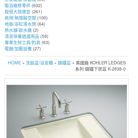
衛浴維修零件
(632)
殺很大撿便宜
(261)
商用/無障礙空間
(100)
地板/浴缸落水頭
(64)
熱水器/飲水機
(2)
清潔保養過濾用品
(59)
專業生財工具/釣具
(63)
電器/加壓設備
(27)
HOME
»
洗臉盆/浴室櫃
»
鑄鐵盆
» 美國廠 KOHLER LEDGES
系列 鑄鐵下崁盆 K-2838-0