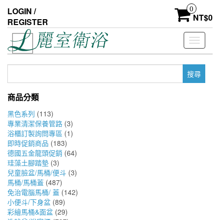
Skip
0
LOGIN /
to
NT$
0
REGISTER
the
content
Toggle
navigati
搜
尋
關
商品分類
鍵
字:
黑色系列
(113)
專業清潔保養管路
(3)
浴櫃訂製詢問專區
(1)
即時促銷商品
(183)
德國五金龍頭促銷
(64)
珪藻土腳踏墊
(3)
兒童臉盆/馬桶/便斗
(3)
馬桶/馬桶蓋
(487)
免治電腦馬桶/ 蓋
(142)
小便斗/下身盆
(89)
彩繪馬桶&面盆
(29)