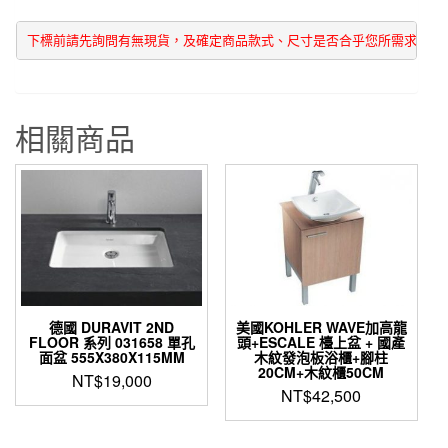
下標前請先詢問有無現貨，及確定商品款式、尺寸是否合乎您所需求  謝
相關商品
德國 DURAVIT 2ND
美國KOHLER WAVE加高龍
FLOOR 系列 031658 單孔
頭+ESCALE 檯上盆 + 國產
面盆 555X380X115MM
木紋發泡板浴櫃+腳柱
20CM+木紋櫃50CM
NT$
19,000
NT$
42,500