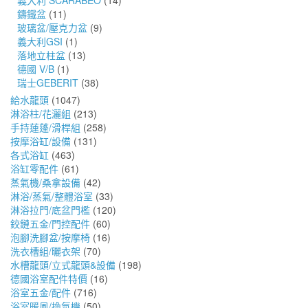
義大利 SCARABEO
(14)
鑄鐵盆
(11)
玻璃盆/壓克力盆
(9)
義大利GSI
(1)
落地立柱盆
(13)
德國 V/B
(1)
瑞士GEBERIT
(38)
給水龍頭
(1047)
淋浴柱/花灑組
(213)
手持蓮蓬/滑桿組
(258)
按摩浴缸/設備
(131)
各式浴缸
(463)
浴缸零配件
(61)
蒸氣機/桑拿設備
(42)
淋浴/蒸氣/整體浴室
(33)
淋浴拉門/底盆門檻
(120)
鉸鏈五金/門控配件
(60)
泡腳洗腳盆/按摩椅
(16)
洗衣槽組/曬衣架
(70)
水槽龍頭/立式龍頭&設備
(198)
德國浴室配件特價
(16)
浴室五金/配件
(716)
浴室暖風/換氣機
(50)