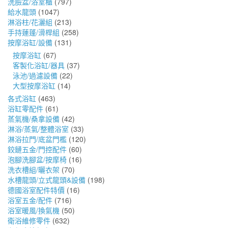
洗臉盆/浴室櫃
(797)
給水龍頭
(1047)
淋浴柱/花灑組
(213)
手持蓮蓬/滑桿組
(258)
按摩浴缸/設備
(131)
按摩浴缸
(67)
客製化浴缸/器具
(37)
泳池/過濾設備
(22)
大型按摩浴缸
(14)
各式浴缸
(463)
浴缸零配件
(61)
蒸氣機/桑拿設備
(42)
淋浴/蒸氣/整體浴室
(33)
淋浴拉門/底盆門檻
(120)
鉸鏈五金/門控配件
(60)
泡腳洗腳盆/按摩椅
(16)
洗衣槽組/曬衣架
(70)
水槽龍頭/立式龍頭&設備
(198)
德國浴室配件特價
(16)
浴室五金/配件
(716)
浴室暖風/換氣機
(50)
衛浴維修零件
(632)