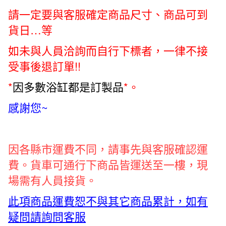
水
請一定要與客服確定商品尺寸、商品可到
按
貨日…等
摩
方
如未與人員洽詢而自行下標者，一律不接
式
受事後退訂單!!
2150*1600*840mm
數
*
因多數浴缸都是訂製品
*。
量
感謝您~
因各縣市運費不同，請
事先與客服確認運
費。貨車可通行下商品皆運送至一樓，現
場需有人員接貨。
此項商品運費恕不與其它商品累計，如有
疑問請詢問客服