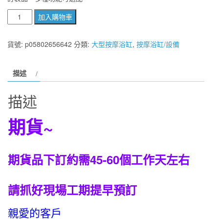
BATHTUB
加入購物車
WORLD
獨
貨號:
p05802656642
分類:
大型按摩浴缸
,
按摩浴缸/設備
家
擁
描述
有
豪
描述
華
按
期貨~
摩
浴
缸
期貨品下訂約需45-60個工作天左右
G-
8006
多
請抓好現場工期提早預訂
種
親愛的客戶
出