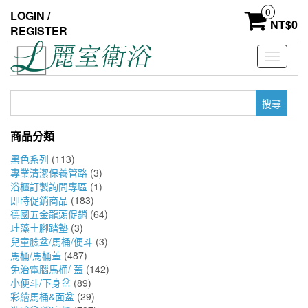
Skip
0
LOGIN /
to
NT$
0
REGISTER
the
content
Toggle
navigati
搜
尋
關
商品分類
鍵
字:
黑色系列
(113)
專業清潔保養管路
(3)
浴櫃訂製詢問專區
(1)
即時促銷商品
(183)
德國五金龍頭促銷
(64)
珪藻土腳踏墊
(3)
兒童臉盆/馬桶/便斗
(3)
馬桶/馬桶蓋
(487)
免治電腦馬桶/ 蓋
(142)
小便斗/下身盆
(89)
彩繪馬桶&面盆
(29)