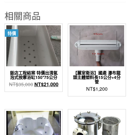
相關商品
特價
飯店工程結案 特價出清氣
【麗室衛浴】國產 瀑布龍
泡式按摩浴缸150*75公分
頭主體塑料長15公分+4分
管
原
目
NT$
35,000
NT$
21,000
NT$
1,200
始
前
價
價
格：
格：
NT$35,000。
NT$21,000。