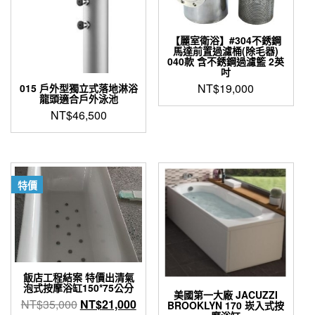
【麗室衛浴】#304不銹鋼
馬達前置過濾桶(除毛器)
040款 含不銹鋼過濾籃 2英
吋
NT$
19,000
015 戶外型獨立式落地淋浴
龍頭適合戶外泳池
NT$
46,500
特價
飯店工程結案 特價出清氣
泡式按摩浴缸150*75公分
美國第一大廠 JACUZZI
原
目
NT$
35,000
NT$
21,000
BROOKLYN 170 崁入式按