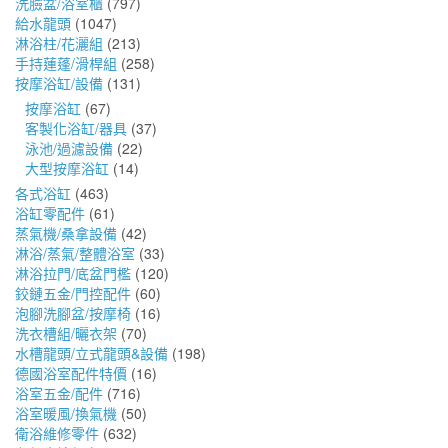
洗臉盆/浴室櫃
(797)
給水龍頭
(1047)
淋浴柱/花灑組
(213)
手持蓮蓬/滑桿組
(258)
按摩浴缸/設備
(131)
按摩浴缸
(67)
客製化浴缸/器具
(37)
泳池/過濾設備
(22)
大型按摩浴缸
(14)
各式浴缸
(463)
浴缸零配件
(61)
蒸氣機/桑拿設備
(42)
淋浴/蒸氣/整體浴室
(33)
淋浴拉門/底盆門檻
(120)
鉸鏈五金/門控配件
(60)
泡腳洗腳盆/按摩椅
(16)
洗衣槽組/曬衣架
(70)
水槽龍頭/立式龍頭&設備
(198)
德國浴室配件特價
(16)
浴室五金/配件
(716)
浴室暖風/換氣機
(50)
衛浴維修零件
(632)