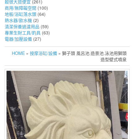
殺很大撿便宜
(261)
商用/無障礙空間
(100)
地板/浴缸落水頭
(64)
熱水器/飲水機
(2)
清潔保養過濾用品
(59)
專業生財工具/釣具
(63)
電器/加壓設備
(27)
HOME
»
按摩浴缸/設備
» 獅子頭 風呂池.造景池.泳池用獅頭
造型壁式噴泉