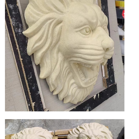
頭
造
型
壁
式
噴
泉
數
量