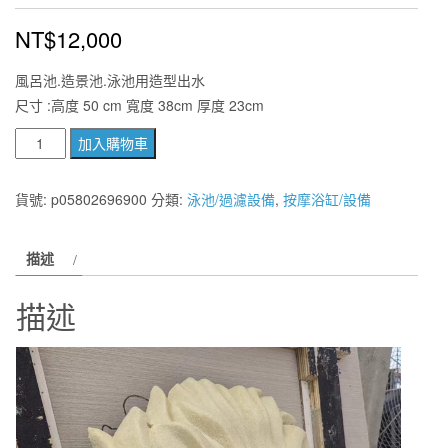
NT$
12,000
風呂池.造景池.泳池用造型出水
尺寸 :高度 50 cm 寬度 38cm 厚度 23cm
獅
加入購物車
子
頭
貨號:
p05802696900
分類:
泳池/過濾設備
,
按摩浴缸/設備
風
呂
描述
池.
造
描述
景
池.
泳
池
用
獅