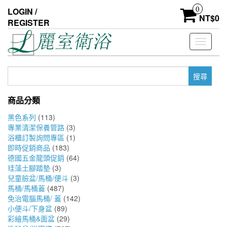
Skip
0
LOGIN /
to
NT$
0
REGISTER
the
content
Toggle
navigati
搜
尋
關
商品分類
鍵
字:
黑色系列
(113)
專業清潔保養管路
(3)
浴櫃訂製詢問專區
(1)
即時促銷商品
(183)
德國五金龍頭促銷
(64)
珪藻土腳踏墊
(3)
兒童臉盆/馬桶/便斗
(3)
馬桶/馬桶蓋
(487)
免治電腦馬桶/ 蓋
(142)
小便斗/下身盆
(89)
彩繪馬桶&面盆
(29)