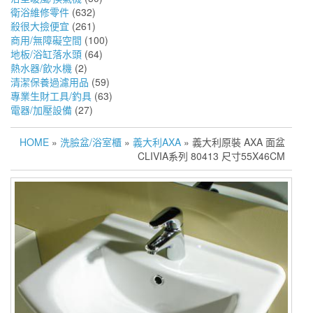
衛浴維修零件
(632)
殺很大撿便宜
(261)
商用/無障礙空間
(100)
地板/浴缸落水頭
(64)
熱水器/飲水機
(2)
清潔保養過濾用品
(59)
專業生財工具/釣具
(63)
電器/加壓設備
(27)
HOME
»
洗臉盆/浴室櫃
»
義大利AXA
» 義大利原裝 AXA 面盆
CLIVIA系列 80413 尺寸55X46CM