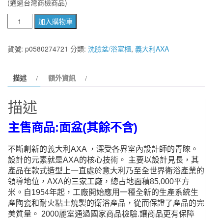
(通過台灣商檢商品)
義
加入購物車
大
利
貨號:
p0580274721
分類:
洗臉盆/浴室櫃
,
義大利AXA
原
裝
描述
額外資訊
AXA
面
描述
盆
CLIVIA
主售商品:面盆(其餘不含)
系
列
不斷創新的義大利AXA ，深受各界室內設計師的青睞。
80413
設計的元素就是AXA的核心技術。 主要以設計見長，其
尺
產品在款式造型上一直處於意大利乃至全世界衛浴產業的
寸
領導地位，AXA的三家工廠，總占地面積85,000平方
55x46CM
米。自1954年起，工廠開始應用一種全新的生產系統生
數
產陶瓷和耐火粘土燒製的衛浴產品，從而保證了產品的完
美質量。 2000麗室通過國家商品檢驗.讓商品更有保障
量