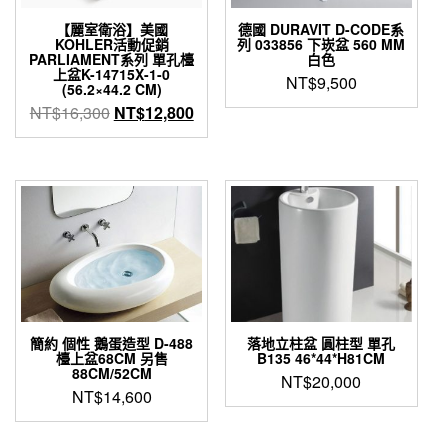
【麗室衛浴】美國
德國 DURAVIT D-CODE系
KOHLER活動促銷
列 033856 下崁盆 560 MM
PARLIAMENT系列 單孔檯
白色
上盆K-14715X-1-0
NT$
9,500
(56.2×44.2 CM)
原
目
NT$
16,300
NT$
12,800
始
前
價
價
格：
格：
NT$16,300。
NT$12,800。
簡約 個性 鵝蛋造型 D-488
落地立柱盆 圓柱型 單孔
檯上盆68CM 另售
B135 46*44*H81CM
88CM/52CM
NT$
20,000
NT$
14,600