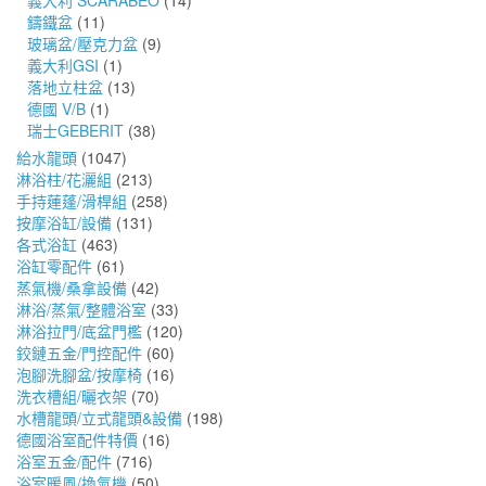
義大利 SCARABEO
(14)
鑄鐵盆
(11)
玻璃盆/壓克力盆
(9)
義大利GSI
(1)
落地立柱盆
(13)
德國 V/B
(1)
瑞士GEBERIT
(38)
給水龍頭
(1047)
淋浴柱/花灑組
(213)
手持蓮蓬/滑桿組
(258)
按摩浴缸/設備
(131)
各式浴缸
(463)
浴缸零配件
(61)
蒸氣機/桑拿設備
(42)
淋浴/蒸氣/整體浴室
(33)
淋浴拉門/底盆門檻
(120)
鉸鏈五金/門控配件
(60)
泡腳洗腳盆/按摩椅
(16)
洗衣槽組/曬衣架
(70)
水槽龍頭/立式龍頭&設備
(198)
德國浴室配件特價
(16)
浴室五金/配件
(716)
浴室暖風/換氣機
(50)