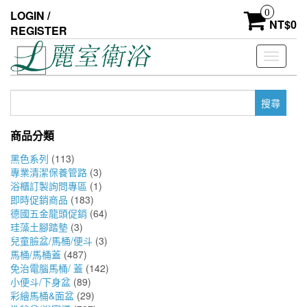
Skip
0
LOGIN /
to
NT$
0
REGISTER
the
content
Toggle
navigati
搜
尋
關
商品分類
鍵
字:
黑色系列
(113)
專業清潔保養管路
(3)
浴櫃訂製詢問專區
(1)
即時促銷商品
(183)
德國五金龍頭促銷
(64)
珪藻土腳踏墊
(3)
兒童臉盆/馬桶/便斗
(3)
馬桶/馬桶蓋
(487)
免治電腦馬桶/ 蓋
(142)
小便斗/下身盆
(89)
彩繪馬桶&面盆
(29)