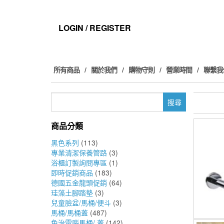
Skip
to
the
LOGIN / REGISTER
content
所有商品
關於我們
購物守則
營業時間
聯繫我
搜
尋
關
商品分類
鍵
字:
黑色系列
(113)
專業清潔保養管路
(3)
浴櫃訂製詢問專區
(1)
即時促銷商品
(183)
德國五金龍頭促銷
(64)
珪藻土腳踏墊
(3)
兒童臉盆/馬桶/便斗
(3)
馬桶/馬桶蓋
(487)
免治電腦馬桶/ 蓋
(142)