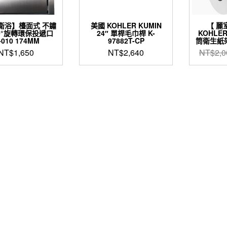
衛浴】檯面式 不鏽
美國 KOHLER KUMIN
【 麗
60°旋轉環保投遞口
24″ 單桿毛巾桿 K-
KOHLE
-010 174MM
97882T-CP
筒衛生紙架 
NT$
1,650
NT$
2,640
NT$
2,0