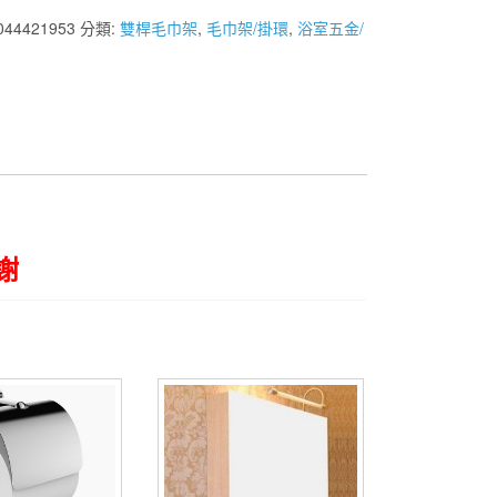
044421953
分類:
雙桿毛巾架
,
毛巾架/掛環
,
浴室五金/
謝
5.5CM