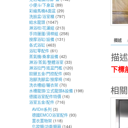
小便斗/下身盆
(89)
彩繪馬桶&面盆
(29)
洗臉盆/浴室櫃
(797)
給水龍頭
(1047)
淋浴柱/花灑組
(213)
手持蓮蓬/滑桿組
(258)
按摩浴缸/設備
(131)
描述
各式浴缸
(463)
浴缸零配件
(61)
描述
蒸氣機/桑拿設備
(42)
淋浴/蒸氣/整體浴室
(33)
下標
淋浴拉門/底盆門檻
(120)
鉸鏈五金/門控配件
(60)
泡腳洗腳盆/按摩椅
(16)
洗衣槽組/曬衣架
(70)
相關
水槽龍頭/立式龍頭&設備
(198)
德國浴室配件特價
(16)
浴室五金/配件
(716)
AVID®系列
(3)
德國EMCO浴室配件
(93)
置衣置物架
(118)
化妝鏡/功能鏡箱
(144)