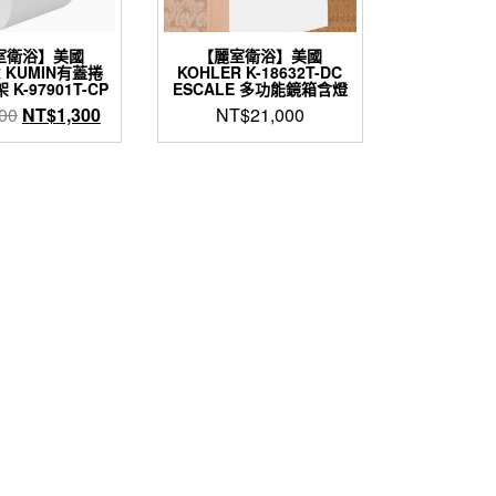
室衛浴】美國
【麗室衛浴】美國
R KUMIN有蓋捲
KOHLER K-18632T-DC
K-97901T-CP
ESCALE 多功能鏡箱含燈
原
目
00
NT$
1,300
NT$
21,000
始
前
價
價
格：
格：
NT$2,000。
NT$1,300。