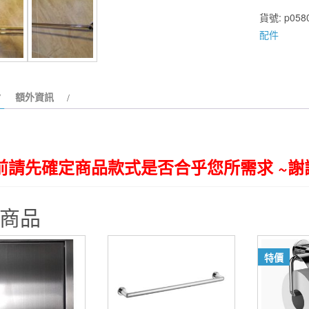
鋼
貨號:
p058
系
配件
列
SF2440
雙
桿
額外資訊
毛
巾
桿
前請先確定商品款式是否合乎您所需求 ~謝
79.5*12.5*
數
量
商品
特價