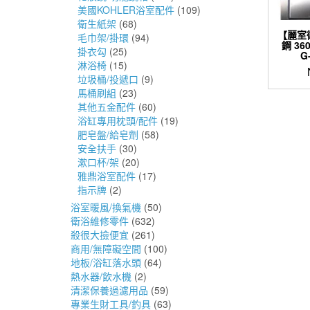
美國KOHLER浴室配件
(109)
衛生紙架
(68)
【麗室
毛巾架/掛環
(94)
鋼 3
掛衣勾
(25)
G
淋浴椅
(15)
垃圾桶/投遞口
(9)
馬桶刷組
(23)
其他五金配件
(60)
浴缸專用枕頭/配件
(19)
肥皂盤/給皂劑
(58)
安全扶手
(30)
漱口杯/架
(20)
雅鼎浴室配件
(17)
指示牌
(2)
浴室暖風/換氣機
(50)
衛浴維修零件
(632)
殺很大撿便宜
(261)
商用/無障礙空間
(100)
地板/浴缸落水頭
(64)
熱水器/飲水機
(2)
清潔保養過濾用品
(59)
專業生財工具/釣具
(63)