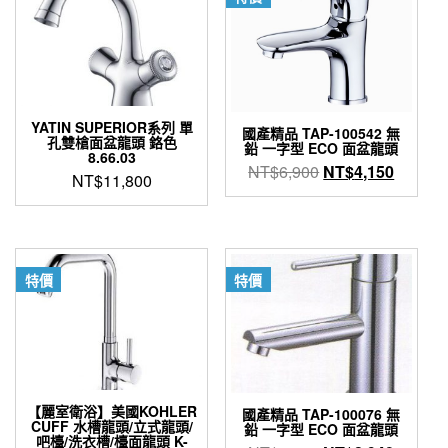
YATIN SUPERIOR系列 單
國產精品 TAP-100542 無
孔雙槍面盆龍頭 鉻色
鉛 一字型 ECO 面盆龍頭
8.66.03
原
目
NT$
6,900
NT$
4,150
NT$
11,800
始
前
價
價
格：
格：
NT$6,900。
NT$4,
特價
特價
【麗室衛浴】美國KOHLER
國產精品 TAP-100076 無
CUFF 水槽龍頭/立式龍頭/
鉛 一字型 ECO 面盆龍頭
吧檯/洗衣槽/檯面龍頭 K-