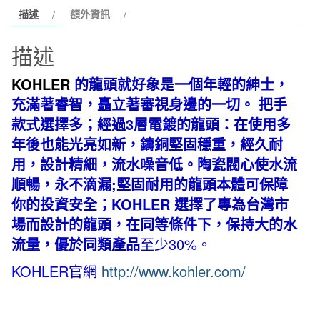
描述
額外資訊
典
復
描述
古
龍
KOHLER
的龍頭就好象是一個年輕的紳士，
頭
充滿著睿智，矗立著審視身邊的一切。 把手
K-
款式選擇多；經過3層電鍍的龍頭：在使用多
8657K-
年後也能光亮如新，鑄銅堅固穩重，經久耐
CP
用，設計精細，流水噪音低。陶瓷閥心使水流
數
量
順暢，永不滴漏;堅固耐用的龍頭本體可保障
你的投資安全；KOHLER 選擇了專為台灣市
場而設計的龍頭，在同等條件下，保持大的水
流量，優於同類產品
至少30%。
KOHLER
官網
http://www.kohler.com/