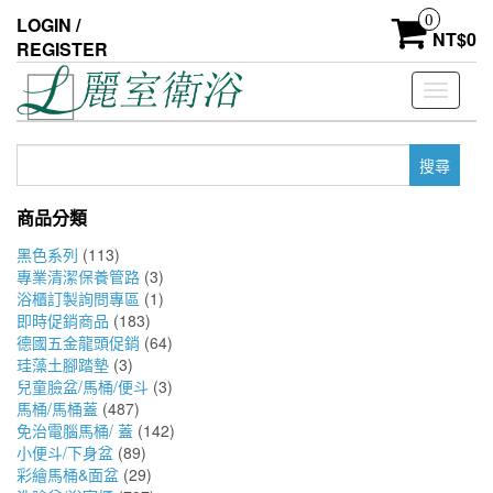
Skip
0
LOGIN /
to
NT$
0
REGISTER
the
content
Toggle
navigati
搜
尋
關
商品分類
鍵
字:
黑色系列
(113)
專業清潔保養管路
(3)
浴櫃訂製詢問專區
(1)
即時促銷商品
(183)
德國五金龍頭促銷
(64)
珪藻土腳踏墊
(3)
兒童臉盆/馬桶/便斗
(3)
馬桶/馬桶蓋
(487)
免治電腦馬桶/ 蓋
(142)
小便斗/下身盆
(89)
彩繪馬桶&面盆
(29)