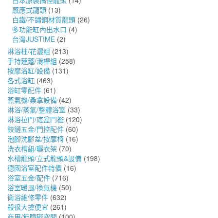
日本原裝搞怪龍頭
(14)
感應式龍頭
(13)
白鐵/不鏽鋼材質龍頭
(26)
多功能缸內出水口
(4)
台灣JUSTIME
(2)
淋浴柱/花灑組
(213)
手持蓮蓬/滑桿組
(258)
按摩浴缸/設備
(131)
各式浴缸
(463)
浴缸零配件
(61)
蒸氣機/桑拿設備
(42)
淋浴/蒸氣/整體浴室
(33)
淋浴拉門/底盆門檻
(120)
鉸鏈五金/門控配件
(60)
泡腳洗腳盆/按摩椅
(16)
洗衣槽組/曬衣架
(70)
水槽龍頭/立式龍頭&設備
(198)
德國浴室配件特價
(16)
浴室五金/配件
(716)
浴室暖風/換氣機
(50)
衛浴維修零件
(632)
殺很大撿便宜
(261)
商用/無障礙空間
(100)