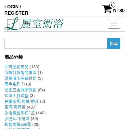
Skip
0
LOGIN /
to
NT$
0
REGISTER
the
content
Toggle
navigati
搜
尋
關
商品分類
鍵
字:
即時促銷商品
(183)
浴櫃訂製詢問專區
(1)
專業清潔保養管路
(3)
黑色系列
(113)
德國五金龍頭促銷
(64)
珪藻土腳踏墊
(3)
兒童臉盆/馬桶/便斗
(3)
馬桶/馬桶蓋
(487)
免治電腦馬桶/ 蓋
(142)
小便斗/下身盆
(89)
彩繪馬桶&面盆
(29)