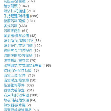
洗臉盆/浴室櫃
(797)
給水龍頭
(1047)
淋浴柱/花灑組
(213)
手持蓮蓬/滑桿組
(258)
按摩浴缸/設備
(131)
各式浴缸
(463)
浴缸零配件
(61)
蒸氣機/桑拿設備
(42)
淋浴/蒸氣/整體浴室
(33)
淋浴拉門/底盆門檻
(120)
鉸鏈五金/門控配件
(60)
泡腳洗腳盆/按摩椅
(16)
洗衣槽組/曬衣架
(70)
水槽龍頭/立式龍頭&設備
(198)
德國浴室配件特價
(16)
浴室五金/配件
(716)
浴室暖風/換氣機
(50)
衛浴維修零件
(632)
殺很大撿便宜
(261)
商用/無障礙空間
(100)
地板/浴缸落水頭
(64)
熱水器/飲水機
(2)
清潔保養過濾用品
(59)