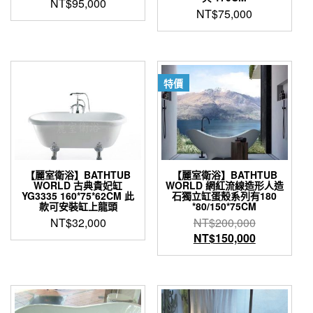
NT$
95,000
NT$
75,000
特價
【麗室衛浴】BATHTUB
【麗室衛浴】BATHTUB
WORLD 古典貴妃缸
WORLD 網紅流線造形人造
YG3335 160*75*62CM 此
石獨立缸蛋殼系列有180
款可安裝缸上龍頭
*80/150*75CM
原
NT$
32,000
NT$
200,000
始
目
NT$
150,000
價
前
格：
價
NT$200,0
格：
NT$150,0