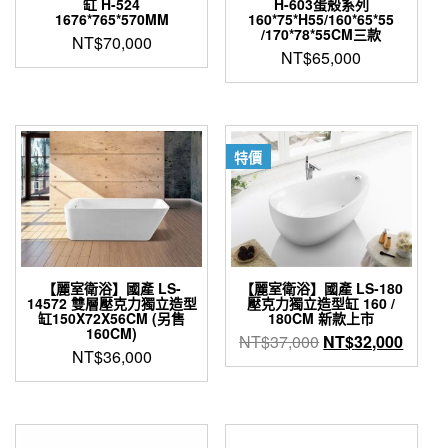
缸 H-524
H-603蛋殼系列
面
1676*765*570MM
160*75*H55/160*65*55
/170*78*55CM三款
選
NT$
70,000
NT$
65,000
擇
選
項
特價
【麗室衛浴】國產 LS-
【麗室衛浴】國產 LS-180
14572 雙層壓克力獨立造型
壓克力獨立造型缸 160 /
缸150X72X56CM (另售
180CM 新款上市
160CM)
原
目
NT$
37,000
NT$
32,000
NT$
36,000
始
前
價
價
格：
格：
NT$37,000。
NT$3