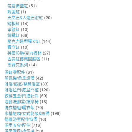
帶牆造型缸
(51)
陶瓷缸
(1)
天然石&人造石浴缸
(20)
鋼板缸
(14)
孝親缸
(10)
鑄鐵缸
(66)
壓克力造型獨立缸
(144)
獨立缸
(18)
英國ICI壓克力板材
(27)
古典缸優惠回饋區
(11)
馬賽克系列
(14)
浴缸零配件
(61)
蒸氣機/桑拿設備
(42)
淋浴/蒸氣/整體浴室
(33)
淋浴拉門/底盆門檻
(120)
鉸鏈五金/門控配件
(60)
泡腳洗腳盆/按摩椅
(16)
洗衣槽組/曬衣架
(70)
水槽龍頭/立式龍頭&設備
(198)
德國浴室配件特價
(16)
浴室五金/配件
(716)
浴室暖風/換氣機
(50)