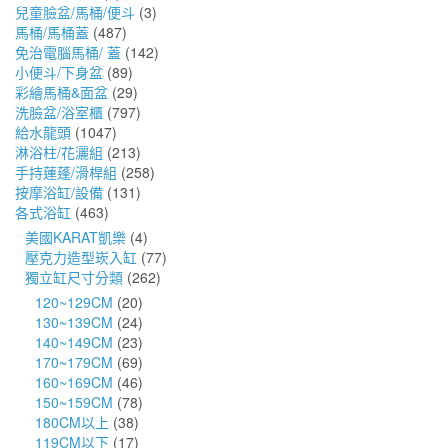
兒童臉盆/馬桶/便斗
(3)
馬桶/馬桶蓋
(487)
免治電腦馬桶/ 蓋
(142)
小便斗/下身盆
(89)
彩繪馬桶&面盆
(29)
洗臉盆/浴室櫃
(797)
給水龍頭
(1047)
淋浴柱/花灑組
(213)
手持蓮蓬/滑桿組
(258)
按摩浴缸/設備
(131)
各式浴缸
(463)
美國KARAT凱樂
(4)
壓克力造型崁入缸
(77)
獨立缸尺寸分類
(262)
120~129CM
(20)
130~139CM
(24)
140~149CM
(23)
170~179CM
(69)
160~169CM
(46)
150~159CM
(78)
180CM以上
(38)
119CM以下
(17)