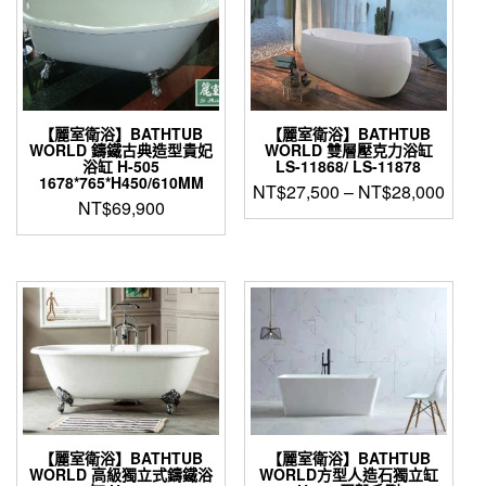
【麗室衛浴】BATHTUB
【麗室衛浴】BATHTUB
WORLD 鑄鐵古典造型貴妃
WORLD 雙層壓克力浴缸
浴缸 H-505
LS-11868/ LS-11878
1678*765*H450/610MM
NT$
27,500
–
NT$
28,000
NT$
69,900
此
產
品
有
多
種
款
式。
可
在
產
【麗室衛浴】BATHTUB
【麗室衛浴】BATHTUB
品
WORLD 高級獨立式鑄鐵浴
WORLD方型人造石獨立缸
頁