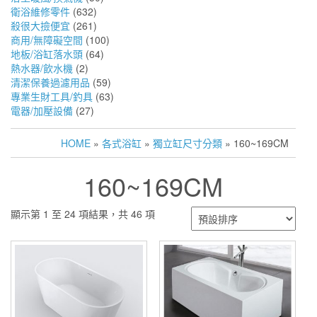
衛浴維修零件
(632)
殺很大撿便宜
(261)
商用/無障礙空間
(100)
地板/浴缸落水頭
(64)
熱水器/飲水機
(2)
清潔保養過濾用品
(59)
專業生財工具/釣具
(63)
電器/加壓設備
(27)
HOME
»
各式浴缸
»
獨立缸尺寸分類
» 160~169CM
160~169CM
顯示第 1 至 24 項結果，共 46 項