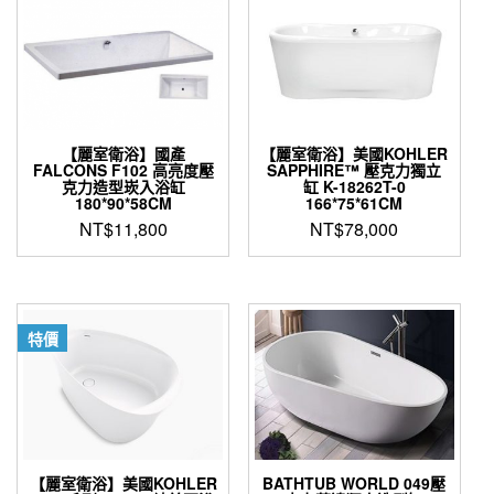
【麗室衛浴】國產
【麗室衛浴】美國KOHLER
FALCONS F102 高亮度壓
SAPPHIRE™ 壓克力獨立
克力造型崁入浴缸
缸 K-18262T-0
180*90*58CM
166*75*61CM
NT$
11,800
NT$
78,000
特價
【麗室衛浴】美國KOHLER
BATHTUB WORLD 049壓