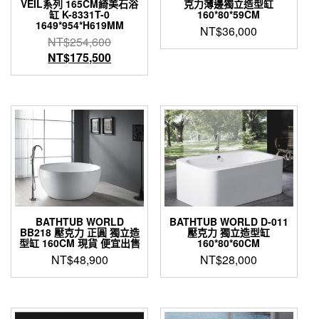
VEIL系列 165CM綺美石浴
克力薄邊獨立造型缸
缸 K-8331T-0
160*80*59CM
1649*954*H619MM
NT$
36,000
原
NT$
254,600
始
目
NT$
175,500
價
前
格：
價
NT$254,600。
格：
NT$175,500。
BATHTUB WORLD
BATHTUB WORLD D-011
BB218 壓克力 正圓 獨立造
壓克力 獨立造型缸
型缸 160CM 現貨 便宜出售
160*80*60CM
NT$
48,900
NT$
28,000