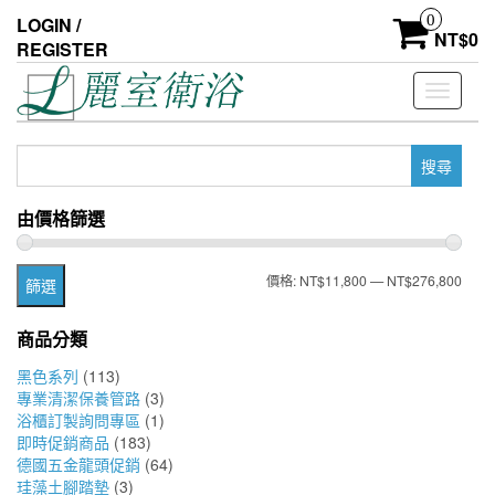
Skip
0
LOGIN /
to
NT$
0
REGISTER
the
content
Toggle
navigati
搜
尋
關
由價格篩選
鍵
字:
最
最
價格:
NT$11,800
—
NT$276,800
篩選
低
高
商品分類
價
價
黑色系列
(113)
格
格
專業清潔保養管路
(3)
浴櫃訂製詢問專區
(1)
即時促銷商品
(183)
德國五金龍頭促銷
(64)
珪藻土腳踏墊
(3)