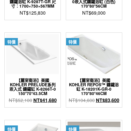
鑄鐵浴缸 K-9287T-GR 尺
0崁入式鑄鐵浴缸 (白色)
寸：1700×750×567MM
170*80*56CM
NT$
125,830
NT$
69,000
特價
特價
【麗室衛浴】美國
【麗室衛浴】美國
KOHLER PRELUDE系列
KOHLER REPOS™ 鑄鐵浴
崁入式 鑄鐵缸 K-8266T-0
缸 K-18201K-GR-0
150*70*43.5CM
170*80*46CM
原
目
原
目
NT$
52,100
NT$
41,680
NT$
104,600
NT$
83,600
始
前
始
前
價
價
價
價
格：
格：
格：
格：
NT$52,100。
NT$41,680。
NT$104,600。
NT$8
特價
特價