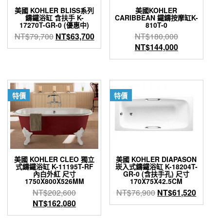
美國 KOHLER BLISS系列
美國KOHLER
鑄鐵浴缸 含扶手 K-
CARIBBEAN 鐵鑄按摩缸K-
17270T-GR-0 (優惠中)
810T-0
原
目
原
NT$
79,700
NT$
63,700
NT$
180,000
始
前
始
目
NT$
144,000
價
價
價
前
格：
格：
格：
價
NT$79,700。
NT$63,700。
NT$180,0
格：
NT$144,0
特價
特價
美國 KOHLER CLEO 獨立
美國 KOHLER DIAPASON
式鑄鐵浴缸 K-11195T-RF
崁入式鑄鐵浴缸 K-18204T-
內白外紅 尺寸
GR-0 (含扶手孔) 尺寸
1750X800X526MM
170X75X42.5CM
原
原
目
NT$
202,600
NT$
76,900
NT$
61,520
始
目
始
前
NT$
162,080
價
前
價
價