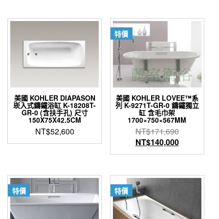
格：
價
格：
格：
NT$202,600。
格：
NT$76,900。
NT$6
NT$162,080。
特價
美國 KOHLER DIAPASON
美國 KOHLER LOVEE™系
崁入式鑄鐵浴缸 K-18208T-
列 K-9271T-GR-0 鑄鐵獨立
GR-0 (含扶手孔) 尺寸
缸 含毛巾架
150X75X42.5CM
1700×750×567MM
原
NT$
52,600
NT$
171,690
始
目
NT$
140,000
價
前
格：
價
NT$171,6
格：
NT$140,0
特價
特價