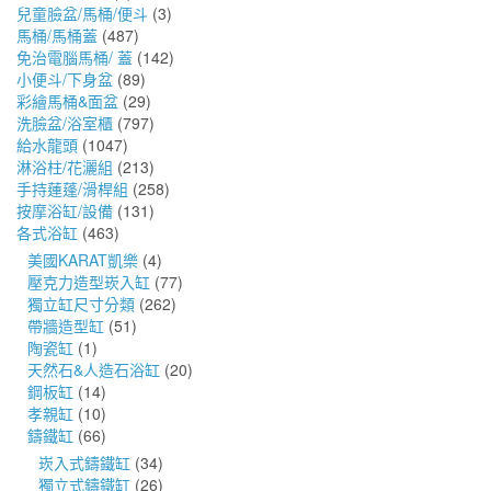
兒童臉盆/馬桶/便斗
(3)
馬桶/馬桶蓋
(487)
免治電腦馬桶/ 蓋
(142)
小便斗/下身盆
(89)
彩繪馬桶&面盆
(29)
洗臉盆/浴室櫃
(797)
給水龍頭
(1047)
淋浴柱/花灑組
(213)
手持蓮蓬/滑桿組
(258)
按摩浴缸/設備
(131)
各式浴缸
(463)
美國KARAT凱樂
(4)
壓克力造型崁入缸
(77)
獨立缸尺寸分類
(262)
帶牆造型缸
(51)
陶瓷缸
(1)
天然石&人造石浴缸
(20)
鋼板缸
(14)
孝親缸
(10)
鑄鐵缸
(66)
崁入式鑄鐵缸
(34)
獨立式鑄鐵缸
(26)