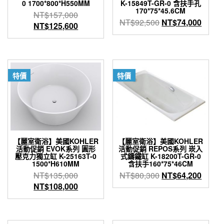
0 1700*800*H550MM
K-15849T-GR-0 含扶手孔
170*75*45.6CM
原
NT$
157,000
原
目
NT$
92,500
NT$
74,000
始
目
NT$
125,600
始
前
價
前
價
價
格：
價
格：
格：
NT$157,000。
格：
NT$92,500。
NT$7
NT$125,600。
特價
特價
【麗室衛浴】美國KOHLER
【麗室衛浴】美國KOHLER
活動促銷 EVOK系列 圓形
活動促銷 REPOS系列 崁入
壓克力獨立缸 K-25163T-0
式鑄鐵缸 K-18200T-GR-0
1500*H610MM
含扶手160*75*46CM
原
原
目
NT$
135,000
NT$
80,300
NT$
64,200
始
目
始
前
NT$
108,000
價
前
價
價
格：
價
格：
格：
NT$135,000。
格：
NT$80,300。
NT$6