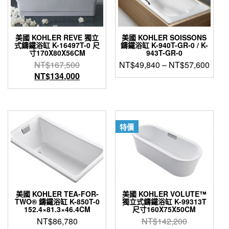
美國 KOHLER REVE 獨立
美國 KOHLER SOISSONS
式鑄鐵浴缸 K-16497T-0 尺
鑄鐵浴缸 K-940T-GR-0 / K-
寸170X80X56CM
943T-GR-0
原
NT$
167,500
NT$
49,840
–
NT$
57,600
始
目
NT$
134,000
此
價
前
產
格：
價
品
NT$167,500。
格：
有
NT$134,000。
多
特價
種
款
式。
可
在
產
品
美國 KOHLER TEA-FOR-
美國 KOHLER VOLUTE™
TWO® 鑄鐵浴缸 K-850T-0
獨立式鑄鐵浴缸 K-99313T
頁
152.4×81.3×46.4CM
尺寸160X75X50CM
面
原
NT$
86,780
NT$
142,200
選