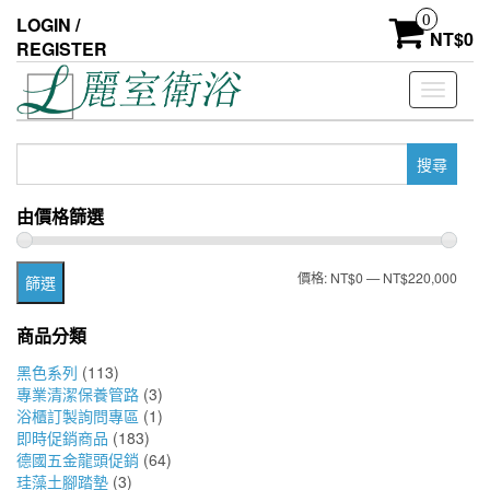
Skip
0
LOGIN /
to
NT$
0
REGISTER
the
content
Toggle
navigati
搜
尋
關
由價格篩選
鍵
字:
最
最
價格:
NT$0
—
NT$220,000
篩選
低
高
商品分類
價
價
黑色系列
(113)
格
格
專業清潔保養管路
(3)
浴櫃訂製詢問專區
(1)
即時促銷商品
(183)
德國五金龍頭促銷
(64)
珪藻土腳踏墊
(3)