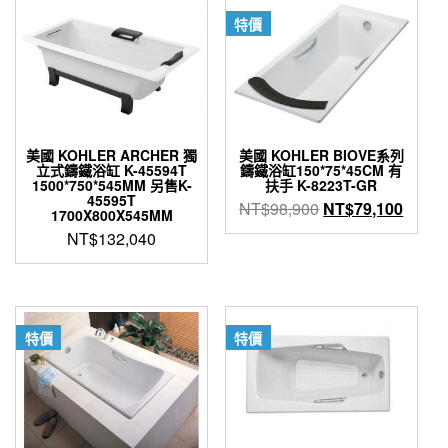
NT$108,000。
特價
美國 KOHLER ARCHER 獨
美國 KOHLER BIOVE系列
立式鑄鐵浴缸 K-45594T
鑄鐵浴缸150*75*45CM 有
1500*750*545MM 另售K-
扶手 K-8223T-GR
45595T
原
目
NT$
98,900
NT$
79,100
1700X800X545MM
始
前
NT$
132,040
價
價
格：
格：
NT$98,900。
NT$7
特價
特價