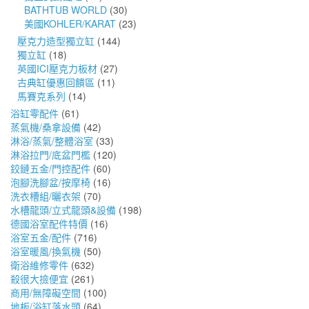
BATHTUB WORLD
(30)
美國KOHLER/KARAT
(23)
壓克力造型獨立缸
(144)
獨立缸
(18)
英國ICI壓克力板材
(27)
古典缸優惠回饋區
(11)
馬賽克系列
(14)
浴缸零配件
(61)
蒸氣機/桑拿設備
(42)
淋浴/蒸氣/整體浴室
(33)
淋浴拉門/底盆門檻
(120)
鉸鏈五金/門控配件
(60)
泡腳洗腳盆/按摩椅
(16)
洗衣槽組/曬衣架
(70)
水槽龍頭/立式龍頭&設備
(198)
德國浴室配件特價
(16)
浴室五金/配件
(716)
浴室暖風/換氣機
(50)
衛浴維修零件
(632)
殺很大撿便宜
(261)
商用/無障礙空間
(100)
地板/浴缸落水頭
(64)