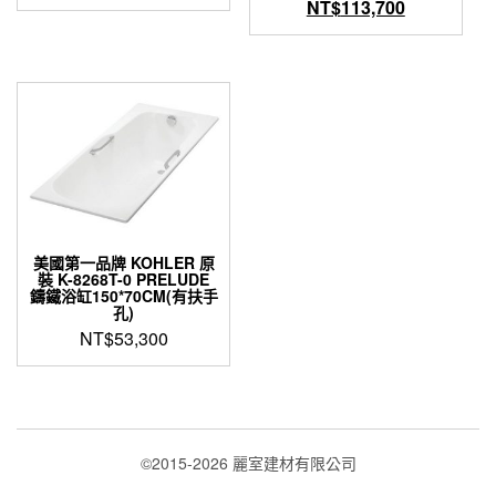
始
目
NT$
113,700
擇
價
前
選
項
格：
價
NT$142,2
格：
NT$113,7
美國第一品牌 KOHLER 原
裝 K-8268T-0 PRELUDE
鑄鐵浴缸150*70CM(有扶手
孔)
NT$
53,300
©2015-2026 麗室建材有限公司