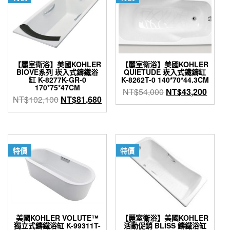
【麗室衛浴】美國KOHLER
【麗室衛浴】美國KOHLER
BIOVE系列 崁入式鑄鐵浴
QUIETUDE 崁入式鐵鑄缸
缸 K-8277K-GR-0
K-8262T-0 140*70*44.3CM
170*75*47CM
原
目
NT$
54,000
NT$
43,200
原
目
NT$
102,100
NT$
81,680
始
前
始
前
價
價
價
價
格：
格：
格：
格：
NT$54,000。
NT$4
NT$102,100。
NT$81,680。
特價
特價
美國KOHLER VOLUTE™
【麗室衛浴】美國KOHLER
獨立式鑄鐵浴缸 K-99311T-
活動促銷 BLISS 鑄鐵浴缸