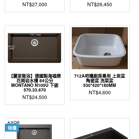
面
NT$
27,000
NT$
26,450
選
此
擇
產
選
品
項
有
多
種
款
式。
可
在
產
【麗室衛浴】德國製海福樂
712A吧檯廚房專用 上崁盆
花崗岩水槽 84公分
陶瓷盆 洗菜盆
品
MONTANO N100U 下嵌
530*420*180MM
頁
570.33.670
NT$
4,600
面
NT$
24,500
選
此
擇
產
選
品
項
有
特價
多
種