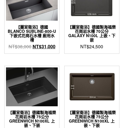
式。
可
在
產
【麗室衛浴】德國
【麗室衛浴】德國製海福樂
品
BLANCO SUBLINE-800-U
花崗岩水槽 70公分
頁
下嵌式花崗石水槽 廚用水
GALAXY N100L 上嵌、下
面
槽
嵌
選
原
目
NT$
38,000
NT$
31,000
NT$
24,500
擇
始
前
此
選
價
價
產
項
格：
格：
品
NT$38,000。
NT$31,000。
有
多
種
款
式。
可
在
產
【麗室衛浴】德國製海福樂
【麗室衛浴】德國製海福樂
花崗岩水槽 75公分
花崗岩水槽 75公分
品
GREENWICH N100XL 上
GREENWICH N100XL 上
頁
嵌、下嵌
嵌、下嵌