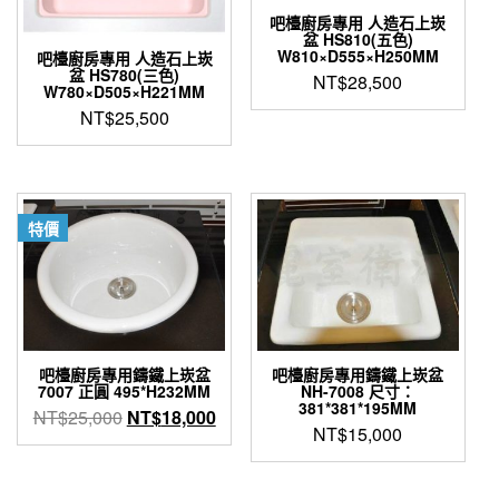
可
吧檯廚房專用 人造石上崁
在
盆 HS810(五色)
W810×D555×H250MM
產
吧檯廚房專用 人造石上崁
盆 HS780(三色)
品
NT$
28,500
W780×D505×H221MM
頁
NT$
25,500
面
選
擇
選
項
特價
吧檯廚房專用鑄鐵上崁盆
吧檯廚房專用鑄鐵上崁盆
7007 正圓 495*H232MM
NH-7008 尺寸：
381*381*195MM
原
目
NT$
25,000
NT$
18,000
NT$
15,000
始
前
價
價
格：
格：