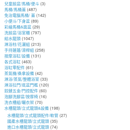
兒童臉盆/馬桶/便斗
(3)
馬桶/馬桶蓋
(487)
免治電腦馬桶/ 蓋
(142)
小便斗/下身盆
(89)
彩繪馬桶&面盆
(29)
洗臉盆/浴室櫃
(797)
給水龍頭
(1047)
淋浴柱/花灑組
(213)
手持蓮蓬/滑桿組
(258)
按摩浴缸/設備
(131)
各式浴缸
(463)
浴缸零配件
(61)
蒸氣機/桑拿設備
(42)
淋浴/蒸氣/整體浴室
(33)
淋浴拉門/底盆門檻
(120)
鉸鏈五金/門控配件
(60)
泡腳洗腳盆/按摩椅
(16)
洗衣槽組/曬衣架
(70)
水槽龍頭/立式龍頭&設備
(198)
水槽龍頭/立式龍頭配件/軟管
(27)
國產水槽龍頭/立式龍頭
(35)
進口水槽龍頭/立式龍頭
(74)