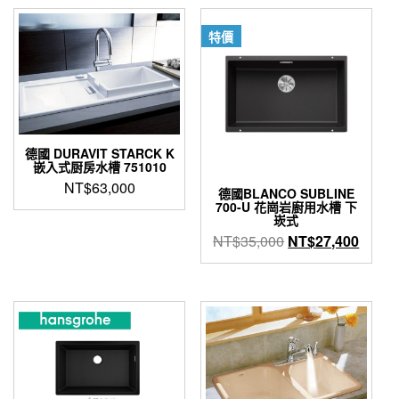
NT$25,000。
NT$18,000。
特價
德國 DURAVIT STARCK K
嵌入式厨房水槽 751010
NT$
63,000
德國BLANCO SUBLINE
700-U 花崗岩廚用水槽 下
崁式
原
目
NT$
35,000
NT$
27,400
始
前
此
價
價
產
格：
格：
品
NT$35,000。
NT$2
有
多
種
款
式。