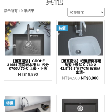
其他
顯示所有 19 筆結果
特價
【麗室衛浴】GROHE
【麗室衛浴】吧檯廚房專用
31654 花崗岩水槽 61 公分
陶瓷上崁盆 C-760-2
K700U 70-C 上嵌、下嵌
42.5*36.8*H17CM 瑕疵品
出清~
NT$
19,890
原
目
NT$
4,500
NT$
3,000
此
始
前
產
價
價
品
格：
格：
有
NT$4,500。
NT$3,
多
特價
種
款