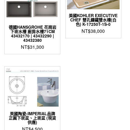
可
在
產
美國KOHLER EXECUTIVE
CHEF 雙孔鑄鐵雙水槽(白
品
色) K-17250T-1S-0
頁
德國HANSGROHE 花崗岩
NT$
38,000
下崁水槽 廚房水槽71CM
面
43432170 | 43432290 |
選
43432380
擇
NT$
31,300
選
此
項
產
品
有
多
種
款
式。
可
在
產
英國陶瓷-IMPERIAL品牌
正圓下崁盆、上崁盆 (現貨
品
供應)
頁
NT$
4,500