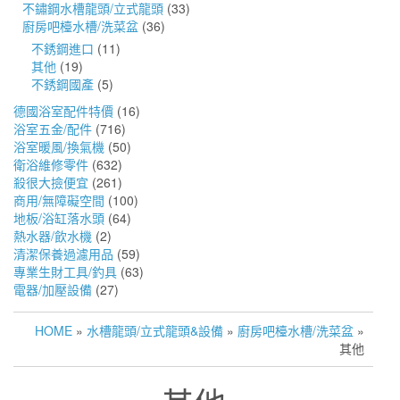
不鏽鋼水槽龍頭/立式龍頭
(33)
廚房吧檯水槽/洗菜盆
(36)
不銹鋼進口
(11)
其他
(19)
不銹鋼國產
(5)
德國浴室配件特價
(16)
浴室五金/配件
(716)
浴室暖風/換氣機
(50)
衛浴維修零件
(632)
殺很大撿便宜
(261)
商用/無障礙空間
(100)
地板/浴缸落水頭
(64)
熱水器/飲水機
(2)
清潔保養過濾用品
(59)
專業生財工具/釣具
(63)
電器/加壓設備
(27)
HOME
»
水槽龍頭/立式龍頭&設備
»
廚房吧檯水槽/洗菜盆
»
其他