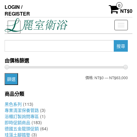
Skip
0
LOGIN /
to
NT$
0
REGISTER
the
content
Toggle
navigati
搜
尋
關
由價格篩選
鍵
字:
最
最
價格:
NT$0
—
NT$63,000
篩選
低
高
商品分類
價
價
黑色系列
(113)
格
格
專業清潔保養管路
(3)
浴櫃訂製詢問專區
(1)
即時促銷商品
(183)
德國五金龍頭促銷
(64)
珪藻土腳踏墊
(3)