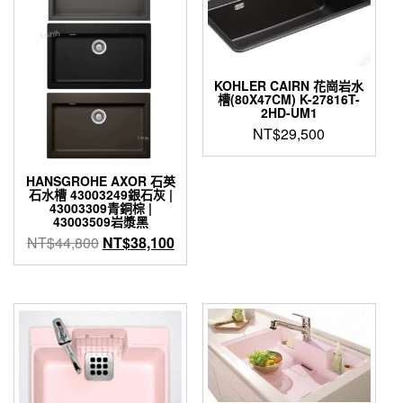
款
式。
可
在
產
KOHLER CAIRN 花崗岩水
槽(80X47CM) K-27816T-
品
2HD-UM1
頁
NT$
29,500
面
選
擇
HANSGROHE AXOR 石英
選
石水槽 43003249銀石灰 |
43003309青銅棕 |
項
43003509岩漿黑
原
目
NT$
44,800
NT$
38,100
始
前
此
價
價
產
格：
格：
品
NT$44,800。
NT$38,100。
有
多
種
款
式。