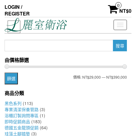
Skip
0
LOGIN /
to
NT$
0
REGISTER
the
content
Toggle
navigati
搜
尋
關
由價格篩選
鍵
字:
最
最
價格:
NT$29,000
—
NT$390,000
篩選
低
高
商品分類
價
價
黑色系列
(113)
格
格
專業清潔保養管路
(3)
浴櫃訂製詢問專區
(1)
即時促銷商品
(183)
德國五金龍頭促銷
(64)
珪藻土腳踏墊
(3)