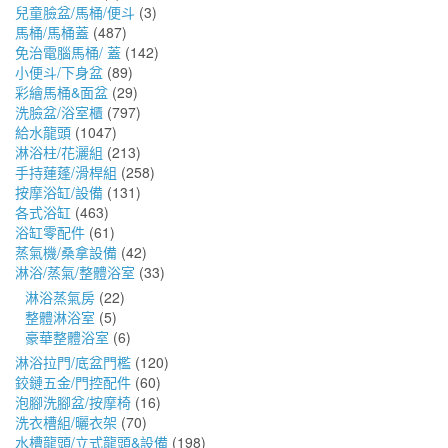
兒童臉盆/馬桶/便斗
(3)
馬桶/馬桶蓋
(487)
免治電腦馬桶/ 蓋
(142)
小便斗/下身盆
(89)
彩繪馬桶&面盆
(29)
洗臉盆/浴室櫃
(797)
給水龍頭
(1047)
淋浴柱/花灑組
(213)
手持蓮蓬/滑桿組
(258)
按摩浴缸/設備
(131)
各式浴缸
(463)
浴缸零配件
(61)
蒸氣機/桑拿設備
(42)
淋浴/蒸氣/整體浴室
(33)
淋浴蒸氣房
(22)
整體淋浴室
(5)
豪華整體浴室
(6)
淋浴拉門/底盆門檻
(120)
鉸鏈五金/門控配件
(60)
泡腳洗腳盆/按摩椅
(16)
洗衣槽組/曬衣架
(70)
水槽龍頭/立式龍頭&設備
(198)