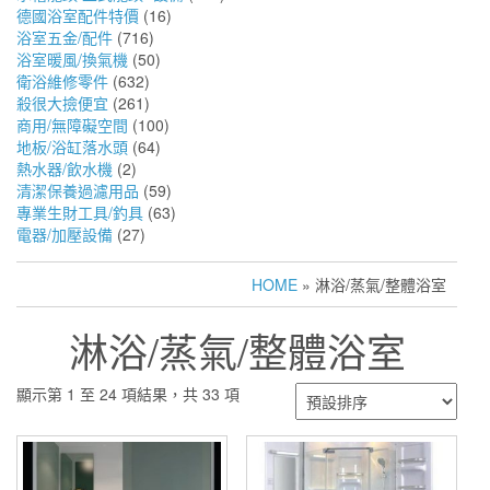
德國浴室配件特價
(16)
浴室五金/配件
(716)
浴室暖風/換氣機
(50)
衛浴維修零件
(632)
殺很大撿便宜
(261)
商用/無障礙空間
(100)
地板/浴缸落水頭
(64)
熱水器/飲水機
(2)
清潔保養過濾用品
(59)
專業生財工具/釣具
(63)
電器/加壓設備
(27)
HOME
» 淋浴/蒸氣/整體浴室
淋浴/蒸氣/整體浴室
顯示第 1 至 24 項結果，共 33 項