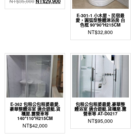
原
目
NT$
35,000
NT$
29,900
始
前
價
價
E-301-1 小木屋、民宿最
愛，圓弧型整體淋浴房 白
格：
格：
色框 90*90*H215CM
NT$35,000。
NT$29,900。
NT$
32,800
E-362 包租公包租婆最愛.
包租公包租婆最愛.豪華整
豪華整體浴室 適合遊艇.貨
體浴室 適合遊艇.貨櫃屋.露
櫃屋.露營車等
營車等 AT-D0217
140*110*H215CM
NT$
95,000
NT$
42,000