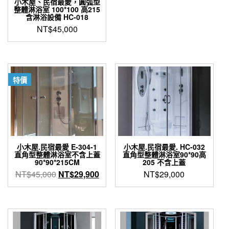
小木屋、民宿最愛，圓弧型
整體淋浴室 100*100 高215
含淋浴設備 HC-018
NT$
45,000
特價
小木屋.民宿最愛 E-304-1
小木屋.民宿最愛. HC-032
直角型整體淋浴室不含上蓋
直角型整體淋浴室90*90高
90*90*215CM
205 不含上蓋
原
目
NT$
45,000
NT$
29,900
NT$
29,000
始
前
價
價
格：
格：
NT$45,000。
NT$29,900。