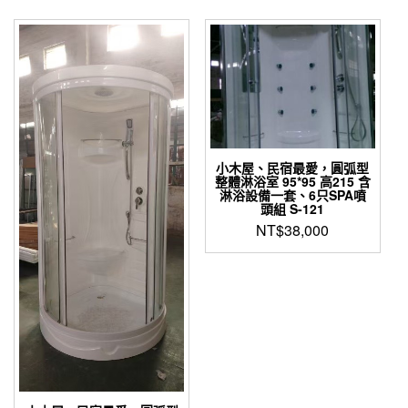
小木屋、民宿最愛，圓弧型
整體淋浴室 95*95 高215 含
淋浴設備一套、6只SPA噴
頭組 S-121
NT$
38,000