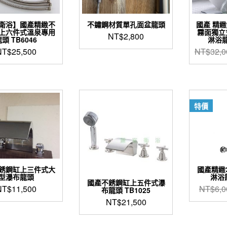
衛浴】國產精緻不
不鏽鋼材質單孔面盆龍頭
國產 精緻
上六件式溫泉專用
霧面獨立
NT$
2,800
頭 TB6046
淋浴龍
NT$
25,500
NT$
32,0
特價
銹鋼缸上三件式大
國產精緻
型瀑布龍頭
淋浴龍
國產不銹鋼缸上五件式瀑
NT$
11,500
NT$
6,0
布龍頭 TB1025
NT$
21,500