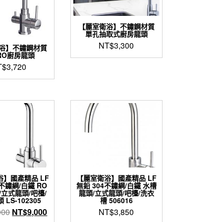
【麗室衛浴】不鏽鋼材質
單孔抽取式廚房龍頭
NT$
3,300
浴】不鏽鋼材質
RO廚房龍頭
T$
3,720
】國產精品 LF
【麗室衛浴】國產精品 LF
4不鏽綱/白鐵 RO
無鉛 304不鏽綱/白鐵 水槽
/立式龍頭/吧檯/
龍頭/立式龍頭/吧檯/洗衣
LS-102305
槽 506016
原
目
000
NT$
9,000
NT$
3,850