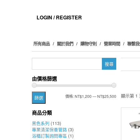
Skip
to
the
LOGIN / REGISTER
content
所有商品
關於我們
購物守則
營業時間
聯繫我
搜
尋
關
由價格篩選
鍵
字:
顯示第 1 
最
最
價格:
NT$1,200
—
NT$25,500
篩選
低
高
商品分類
價
價
黑色系列
(113)
格
格
專業清潔保養管路
(3)
浴櫃訂製詢問專區
(1)