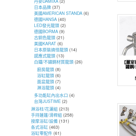
丹麥DAMIXA
(2)
日本品牌
(37)
美國AMERICAN STANDA
(6)
德國HANSA
(40)
LED發光龍頭
(2)
德國BORMA
(9)
古銅色龍頭
(21)
美國KARAT
(6)
日本原裝搞怪龍頭
(14)
感應式龍頭
(13)
白鐵/不鏽鋼材質龍頭
(26)
【麗室
鏽鋼
廚房龍頭
(8)
浴缸龍頭
(6)
面盆龍頭
(7)
淋浴龍頭
(4)
多功能缸內出水口
(4)
台灣JUSTIME
(2)
淋浴柱/花灑組
(213)
手持蓮蓬/滑桿組
(258)
按摩浴缸/設備
(131)
各式浴缸
(463)
浴缸零配件
(61)