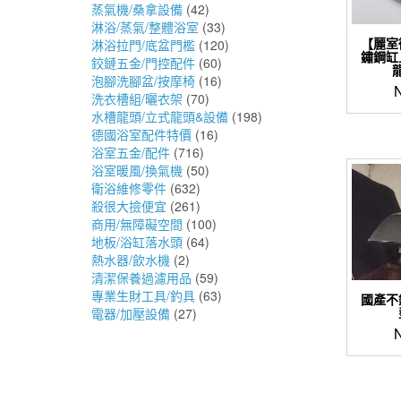
蒸氣機/桑拿設備
(42)
淋浴/蒸氣/整體浴室
(33)
【麗室
淋浴拉門/底盆門檻
(120)
鏽鋼缸
鉸鏈五金/門控配件
(60)
龍
泡腳洗腳盆/按摩椅
(16)
洗衣槽組/曬衣架
(70)
水槽龍頭/立式龍頭&設備
(198)
德國浴室配件特價
(16)
浴室五金/配件
(716)
浴室暖風/換氣機
(50)
衛浴維修零件
(632)
殺很大撿便宜
(261)
商用/無障礙空間
(100)
地板/浴缸落水頭
(64)
熱水器/飲水機
(2)
清潔保養過濾用品
(59)
專業生財工具/釣具
(63)
國產不
電器/加壓設備
(27)