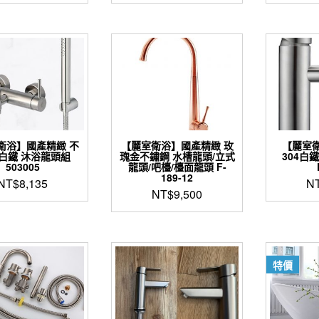
衛浴】國產精緻 不
【麗室衛浴】國產精緻 玫
【麗室
/白鐵 沐浴龍頭組
瑰金不鏽鋼 水槽龍頭/立式
304白
503005
龍頭/吧檯/檯面龍頭 F-
189-12
NT$
8,135
N
NT$
9,500
特價