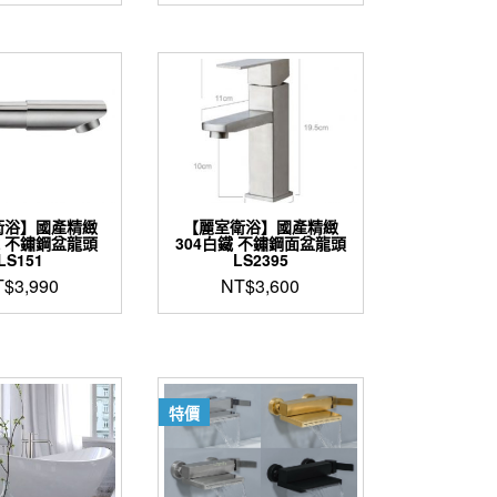
始
前
價
價
格：
格：
NT$12,000。
NT$9,000。
衛浴】國產精緻
【麗室衛浴】國產精緻
鐵 不鏽鋼盆龍頭
304白鐵 不鏽鋼面盆龍頭
LS151
LS2395
T$
3,990
NT$
3,600
特價