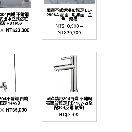
國產不銹鋼瀑布龍頭 LD-
304白鐵 不鏽鋼
2808A 亮面 | 毛絲面 | 金
式出水立式浴缸
色 | 霧黑
頭 RB1656
NT$
10,300
–
原
目
00
NT$
23,000
NT$
20,700
始
前
此
價
價
產
格：
格：
品
NT$32,000。
NT$23,000。
有
多
種
款
式。
可
在
304不鏽鋼 白鐵
國產精緻304白鐵 不鏽鋼
產
頭 1445B
亮面盆龍頭 RB1107-2(全
品
配304反爾.軟管)
原
目
00
NT$
5,000
頁
NT$
3,990
始
前
面
價
價
選
格：
格：
擇