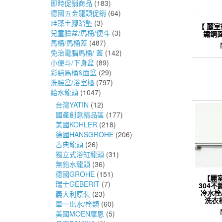
即時促銷商品
(183)
德國五金龍頭促銷
(64)
珪藻土腳踏墊
(3)
【 麗
兒童臉盆/馬桶/便斗
(3)
鏽鋼面
馬桶/馬桶蓋
(487)
免治電腦馬桶/ 蓋
(142)
小便斗/下身盆
(89)
彩繪馬桶&面盆
(29)
洗臉盆/浴室櫃
(797)
給水龍頭
(1047)
台灣YATIN
(12)
國產創意精品區
(177)
美國KOHLER
(218)
德國HANSGROHE
(206)
古典龍頭
(26)
獨立式浴缸龍頭
(31)
無鉛水龍頭
(36)
德國GROHE
(151)
【麗
瑞士GEBERIT
(7)
304不
冷水栓
義大利原裝
(23)
洗衣槽
單一出水/栓類
(60)
美國MOEN摩恩
(5)