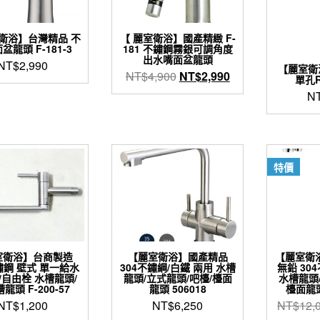
室衛浴】台灣精品 不
【 麗室衛浴】國產精緻 F-
盆龍頭 F-181-3
181 不鏽鋼霧銀可調角度
出水嘴面盆龍頭
NT$
2,990
【麗室衛
原
目
NT$
4,900
NT$
2,990
單孔
始
前
N
價
價
格：
格：
NT$4,900。
NT$2,990。
特價
室衛浴】台商製造
【麗室衛浴】國產精品
【麗室衛浴
鏽鋼 壁式 單一給水
304不鏽綱/白鐵 兩用 水槽
無鉛 30
/自由栓 水槽龍頭/
龍頭/立式龍頭/吧檯/檯面
水槽龍頭
龍頭 F-200-57
龍頭 506018
檯面龍頭 
NT$
1,200
NT$
6,250
NT$
12,