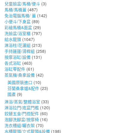
兒童臉盆/馬桶/便斗
(3)
馬桶/馬桶蓋
(487)
免治電腦馬桶/ 蓋
(142)
小便斗/下身盆
(89)
彩繪馬桶&面盆
(29)
洗臉盆/浴室櫃
(797)
給水龍頭
(1047)
淋浴柱/花灑組
(213)
手持蓮蓬/滑桿組
(258)
按摩浴缸/設備
(131)
各式浴缸
(463)
浴缸零配件
(61)
蒸氣機/桑拿設備
(42)
美國原裝進口
(10)
芬蘭桑拿爐&配件
(23)
國產
(9)
淋浴/蒸氣/整體浴室
(33)
淋浴拉門/底盆門檻
(120)
鉸鏈五金/門控配件
(60)
泡腳洗腳盆/按摩椅
(16)
洗衣槽組/曬衣架
(70)
水槽龍頭/立式龍頭&設備
(198)