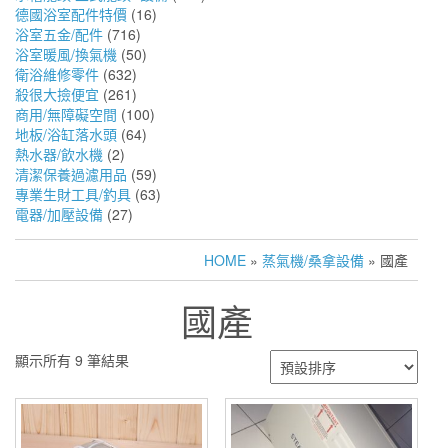
德國浴室配件特價
(16)
浴室五金/配件
(716)
浴室暖風/換氣機
(50)
衛浴維修零件
(632)
殺很大撿便宜
(261)
商用/無障礙空間
(100)
地板/浴缸落水頭
(64)
熱水器/飲水機
(2)
清潔保養過濾用品
(59)
專業生財工具/釣具
(63)
電器/加壓設備
(27)
HOME
»
蒸氣機/桑拿設備
» 國產
國產
顯示所有 9 筆結果