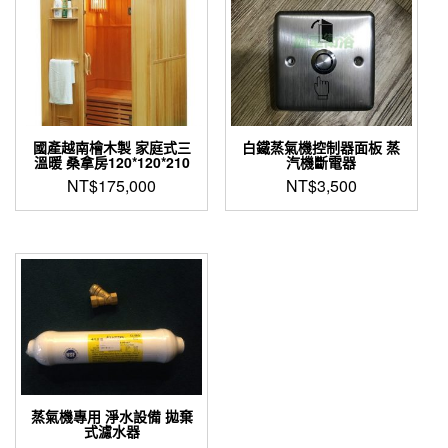
有
多
種
款
式。
可
在
產
國產越南檜木製 家庭式三
白鐵蒸氣機控制器面板 蒸
溫暖 桑拿房120*120*210
汽機斷電器
品
NT$
175,000
NT$
3,500
頁
面
選
擇
選
項
蒸氣機專用 淨水設備 拋棄
式濾水器