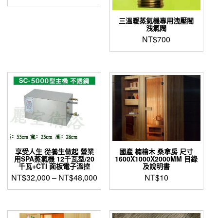
三溫暖蒸氣機專用洩壓閥
洩氣閥
NT$
700
享受人生 從養生做起 營業
國產 楠檜木 桑拿房 尺寸
用SPA蒸氣機 12千瓦型/20
1600X1000X2000MM 目錄
千瓦+CTI 面板電子溫控
及說明書
NT$
32,000
–
NT$
48,000
NT$
10
此
產
品