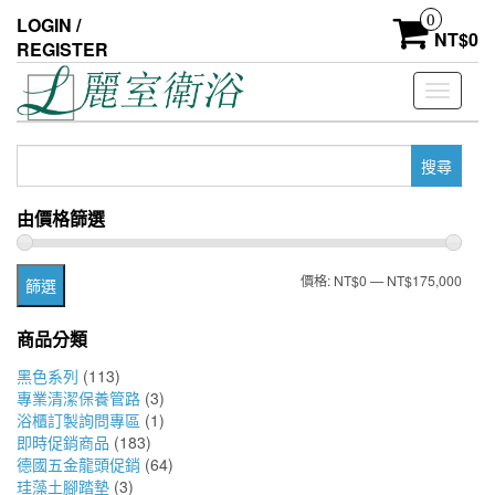
Skip
0
LOGIN /
to
NT$
0
REGISTER
the
content
Toggle
navigati
搜
尋
關
由價格篩選
鍵
字:
最
最
價格:
NT$0
—
NT$175,000
篩選
低
高
商品分類
價
價
黑色系列
(113)
格
格
專業清潔保養管路
(3)
浴櫃訂製詢問專區
(1)
即時促銷商品
(183)
德國五金龍頭促銷
(64)
珪藻土腳踏墊
(3)