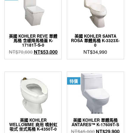
美國 KOHLER REVE 單體
美國 KOHLER SANTA
馬桶 含緩降馬桶蓋 K-
ROSA 單體馬桶 K-3323X-
17181T-S-0
0
原
目
NT$
70,600
NT$
53,000
NT$
34,990
始
前
價
價
格：
格：
NT$70,600。
NT$53,000。
特價
美國 KOHLER
美國 KOHLER 單體馬桶
WELLOMME 商用 噴射虹
ANTARES™ K-17609T-S
吸式 坐式馬桶 K-4350T-0
原
目
NT$
45,000
NT$
29,900