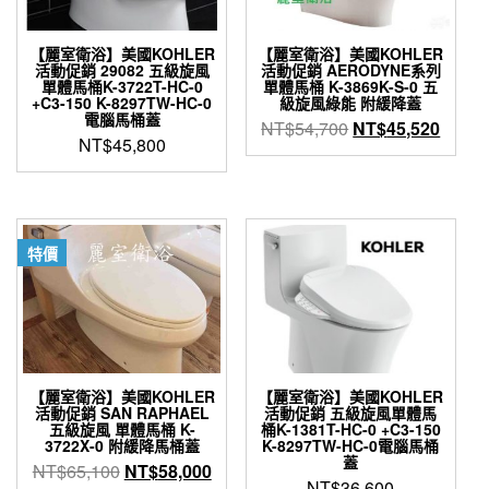
【麗室衛浴】美國KOHLER
【麗室衛浴】美國KOHLER
活動促銷 29082 五級旋風
活動促銷 AERODYNE系列
單體馬桶K-3722T-HC-0
單體馬桶 K-3869K-S-0 五
+C3-150 K-8297TW-HC-0
級旋風綠能 附緩降蓋
電腦馬桶蓋
原
目
NT$
54,700
NT$
45,520
NT$
45,800
始
前
價
價
格：
格：
NT$54,700。
NT$4
特價
【麗室衛浴】美國KOHLER
【麗室衛浴】美國KOHLER
活動促銷 SAN RAPHAEL
活動促銷 五級旋風單體馬
五級旋風 單體馬桶 K-
桶K-1381T-HC-0 +C3-150
3722X-0 附緩降馬桶蓋
K-8297TW-HC-0電腦馬桶
蓋
原
目
NT$
65,100
NT$
58,000
NT$
36,600