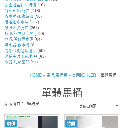
德國浴室配件特價
(16)
浴室五金/配件
(716)
浴室暖風/換氣機
(50)
衛浴維修零件
(632)
殺很大撿便宜
(261)
商用/無障礙空間
(100)
地板/浴缸落水頭
(64)
熱水器/飲水機
(2)
清潔保養過濾用品
(59)
專業生財工具/釣具
(63)
電器/加壓設備
(27)
HOME
»
馬桶/馬桶蓋
»
美國KOHLER
» 單體馬桶
單體馬桶
顯示所有 21 筆結果
特價
特價