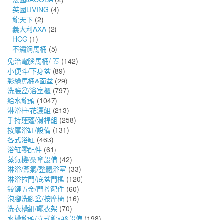
英國LIVING
(4)
龍天下
(2)
義大利AXA
(2)
HCG
(1)
不鏽鋼馬桶
(5)
免治電腦馬桶/ 蓋
(142)
小便斗/下身盆
(89)
彩繪馬桶&面盆
(29)
洗臉盆/浴室櫃
(797)
給水龍頭
(1047)
淋浴柱/花灑組
(213)
手持蓮蓬/滑桿組
(258)
按摩浴缸/設備
(131)
各式浴缸
(463)
浴缸零配件
(61)
蒸氣機/桑拿設備
(42)
淋浴/蒸氣/整體浴室
(33)
淋浴拉門/底盆門檻
(120)
鉸鏈五金/門控配件
(60)
泡腳洗腳盆/按摩椅
(16)
洗衣槽組/曬衣架
(70)
水槽龍頭/立式龍頭&設備
(198)