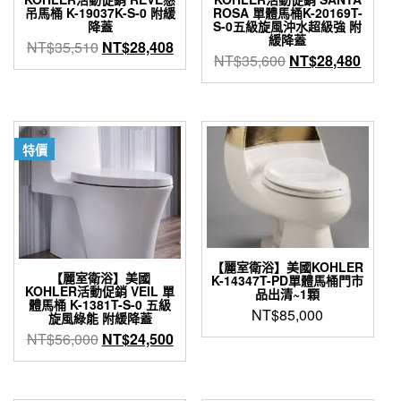
吊馬桶 K-19037K-S-0 附緩
ROSA 單體馬桶K-20169T-
降蓋
S-0五級旋風沖水超級強 附
緩降蓋
原
目
NT$
35,510
NT$
28,408
原
目
NT$
35,600
NT$
28,480
始
前
始
前
價
價
價
價
格：
格：
格：
格：
NT$35,510。
NT$28,408。
NT$35,600。
NT$2
特價
【麗室衛浴】美國KOHLER
【麗室衛浴】美國
K-14347T-PD單體馬桶門市
KOHLER活動促銷 VEIL 單
品出清~1顆
體馬桶 K-1381T-S-0 五級
NT$
85,000
旋風綠能 附緩降蓋
原
目
NT$
56,000
NT$
24,500
始
前
價
價
格：
格：