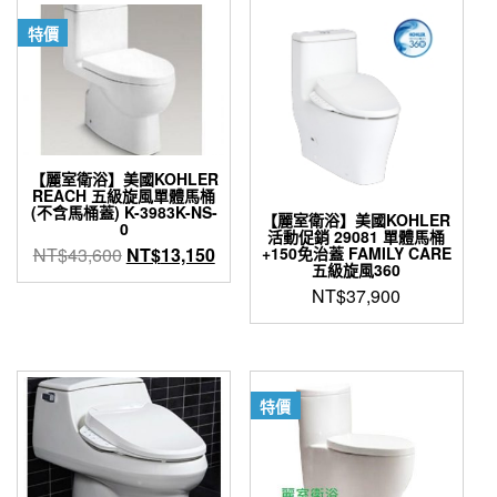
NT$56,000。
NT$24,500。
特價
【麗室衛浴】美國KOHLER
REACH 五級旋風單體馬桶
(不含馬桶蓋) K-3983K-NS-
【麗室衛浴】美國KOHLER
0
活動促銷 29081 單體馬桶
原
目
NT$
43,600
NT$
13,150
+150免治蓋 FAMILY CARE
五級旋風360
始
前
NT$
37,900
價
價
格：
格：
NT$43,600。
NT$13,150。
特價