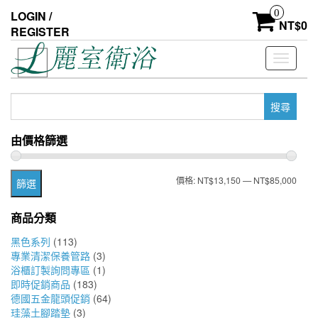
Skip
0
LOGIN /
to
NT$
0
REGISTER
the
content
Toggle
navigati
搜
尋
關
由價格篩選
鍵
字:
最
最
價格:
NT$13,150
—
NT$85,000
篩選
低
高
商品分類
價
價
黑色系列
(113)
格
格
專業清潔保養管路
(3)
浴櫃訂製詢問專區
(1)
即時促銷商品
(183)
德國五金龍頭促銷
(64)
珪藻土腳踏墊
(3)