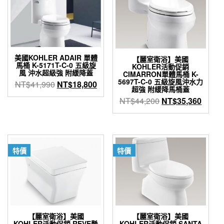
美國KOHLER ADAIR 單體
【麗室衛浴】美國
馬桶 K-5171T-C-0 五級旋
KOHLER活動促銷
風 沖水超級強 附緩降蓋
CIMARRON單體馬桶 K-
5697T-C-0 五級旋風沖水力
原
目
NT$
41,990
NT$
18,800
超強 附緩降馬桶蓋
始
前
原
目
NT$
44,200
NT$
35,360
價
價
始
前
格：
格：
價
價
NT$41,990。
NT$18,800。
格：
格：
NT$44,200。
NT$3
特價
特價
【麗室衛浴】美國
【麗室衛浴】美國
KOHLER活動促銷 REVE懸
KOHLER活動促銷 SANTA