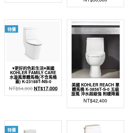
始
前
價
價
格：
格：
NT$65,100。
NT$58,000。
特價
♥更好的色彩生活♥美國
KOHLER FAMILY CARE
水漩風單體馬桶(不含馬桶
蓋) K-23188T-NS-0
美國 KOHLER REACH 單
原
目
NT$
54,900
NT$
17,000
體馬桶 K-3856T-S-0 五級
旋風 沖水超級強 附緩降蓋
始
前
NT$
42,400
價
價
格：
格：
NT$54,900。
NT$17,000。
特價