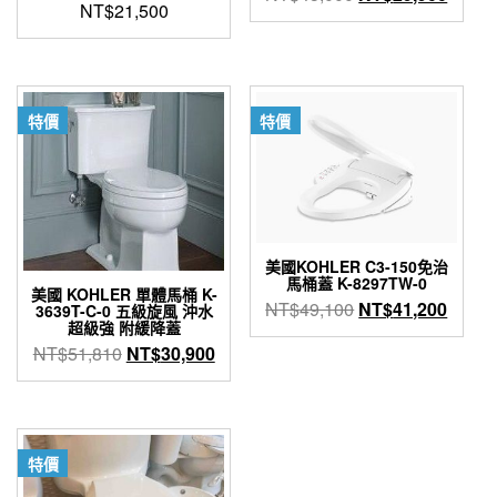
NT$
21,500
始
前
價
價
格：
格：
NT$45,000。
NT$2
特價
特價
美國KOHLER C3-150免治
馬桶蓋 K-8297TW-0
美國 KOHLER 單體馬桶 K-
原
目
NT$
49,100
NT$
41,200
3639T-C-0 五級旋風 沖水
超級強 附緩降蓋
始
前
原
目
NT$
51,810
NT$
30,900
價
價
始
前
格：
格：
價
價
NT$49,100。
NT$4
格：
格：
NT$51,810。
NT$30,900。
特價