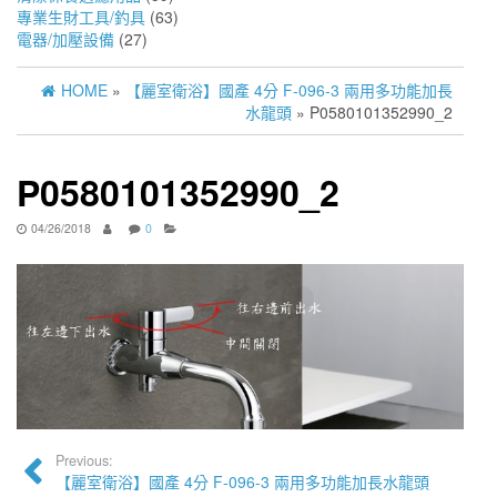
專業生財工具/釣具
(63)
電器/加壓設備
(27)
HOME
»
【麗室衛浴】國產 4分 F-096-3 兩用多功能加長
水龍頭
» P0580101352990_2
P0580101352990_2
04/26/2018
0
Previous:
【麗室衛浴】國產 4分 F-096-3 兩用多功能加長水龍頭