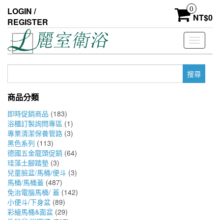
Skip
0
LOGIN /
to
NT$
0
REGISTER
the
content
Toggle
navigati
搜
尋
關
商品分類
鍵
字:
即時促銷商品
(183)
浴櫃訂製詢問專區
(1)
專業清潔保養管路
(3)
黑色系列
(113)
德國五金龍頭促銷
(64)
珪藻土腳踏墊
(3)
兒童臉盆/馬桶/便斗
(3)
馬桶/馬桶蓋
(487)
免治電腦馬桶/ 蓋
(142)
小便斗/下身盆
(89)
彩繪馬桶&面盆
(29)