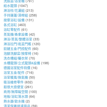
洗臉盆/浴室櫃
(797)
給水龍頭
(1047)
淋浴柱/花灑組
(213)
手持蓮蓬/滑桿組
(258)
按摩浴缸/設備
(131)
各式浴缸
(463)
浴缸零配件
(61)
蒸氣機/桑拿設備
(42)
淋浴/蒸氣/整體浴室
(33)
淋浴拉門/底盆門檻
(120)
鉸鏈五金/門控配件
(60)
泡腳洗腳盆/按摩椅
(16)
洗衣槽組/曬衣架
(70)
水槽龍頭/立式龍頭&設備
(198)
德國浴室配件特價
(16)
浴室五金/配件
(716)
浴室暖風/換氣機
(50)
衛浴維修零件
(632)
殺很大撿便宜
(261)
商用/無障礙空間
(100)
地板/浴缸落水頭
(64)
熱水器/飲水機
(2)
清潔保養過濾用品
(59)