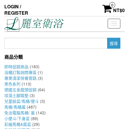
Skip
0
LOGIN /
to
NT$
0
REGISTER
the
content
Toggle
navigati
搜
尋
關
商品分類
鍵
字:
即時促銷商品
(183)
浴櫃訂製詢問專區
(1)
專業清潔保養管路
(3)
黑色系列
(113)
德國五金龍頭促銷
(64)
珪藻土腳踏墊
(3)
兒童臉盆/馬桶/便斗
(3)
馬桶/馬桶蓋
(487)
免治電腦馬桶/ 蓋
(142)
小便斗/下身盆
(89)
彩繪馬桶&面盆
(29)