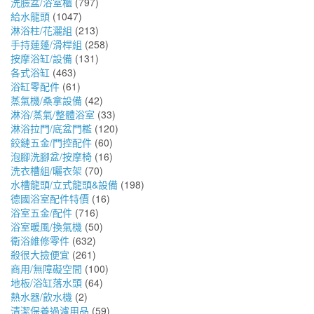
洗臉盆/浴室櫃
(797)
給水龍頭
(1047)
淋浴柱/花灑組
(213)
手持蓮蓬/滑桿組
(258)
按摩浴缸/設備
(131)
各式浴缸
(463)
浴缸零配件
(61)
蒸氣機/桑拿設備
(42)
淋浴/蒸氣/整體浴室
(33)
淋浴拉門/底盆門檻
(120)
鉸鏈五金/門控配件
(60)
泡腳洗腳盆/按摩椅
(16)
洗衣槽組/曬衣架
(70)
水槽龍頭/立式龍頭&設備
(198)
德國浴室配件特價
(16)
浴室五金/配件
(716)
浴室暖風/換氣機
(50)
衛浴維修零件
(632)
殺很大撿便宜
(261)
商用/無障礙空間
(100)
地板/浴缸落水頭
(64)
熱水器/飲水機
(2)
清潔保養過濾用品
(59)