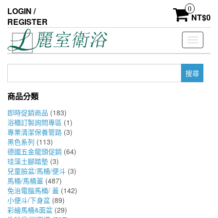
Skip
0
LOGIN /
to
NT$
0
REGISTER
the
content
Toggle
navigati
搜
尋
關
商品分類
鍵
字:
即時促銷商品
(183)
浴櫃訂製詢問專區
(1)
專業清潔保養管路
(3)
黑色系列
(113)
德國五金龍頭促銷
(64)
珪藻土腳踏墊
(3)
兒童臉盆/馬桶/便斗
(3)
馬桶/馬桶蓋
(487)
免治電腦馬桶/ 蓋
(142)
小便斗/下身盆
(89)
彩繪馬桶&面盆
(29)