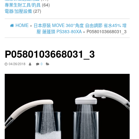
專業生財工具/釣具
(64)
電器/加壓設備
(27)
HOME
»
日本原裝 MOVE 360°角度 自由調節 省水45% 增
壓 蓮蓬頭 PS383-80XA
» P0580103668031_3
P0580103668031_3
04/26/2018
0