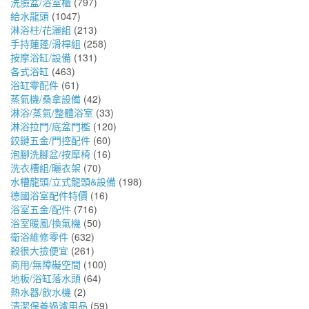
洗臉盆/浴室櫃
(797)
給水龍頭
(1047)
淋浴柱/花灑組
(213)
手持蓮蓬/滑桿組
(258)
按摩浴缸/設備
(131)
各式浴缸
(463)
浴缸零配件
(61)
蒸氣機/桑拿設備
(42)
淋浴/蒸氣/整體浴室
(33)
淋浴拉門/底盆門檻
(120)
鉸鏈五金/門控配件
(60)
泡腳洗腳盆/按摩椅
(16)
洗衣槽組/曬衣架
(70)
水槽龍頭/立式龍頭&設備
(198)
德國浴室配件特價
(16)
浴室五金/配件
(716)
浴室暖風/換氣機
(50)
衛浴維修零件
(632)
殺很大撿便宜
(261)
商用/無障礙空間
(100)
地板/浴缸落水頭
(64)
熱水器/飲水機
(2)
清潔保養過濾用品
(59)