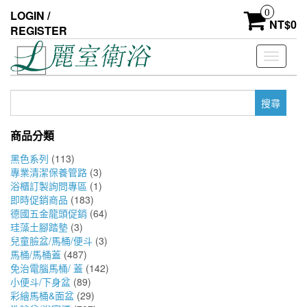
Skip
0
LOGIN /
to
NT$
0
REGISTER
the
content
Toggle
navigati
搜
尋
關
商品分類
鍵
字:
黑色系列
(113)
專業清潔保養管路
(3)
浴櫃訂製詢問專區
(1)
即時促銷商品
(183)
德國五金龍頭促銷
(64)
珪藻土腳踏墊
(3)
兒童臉盆/馬桶/便斗
(3)
馬桶/馬桶蓋
(487)
免治電腦馬桶/ 蓋
(142)
小便斗/下身盆
(89)
彩繪馬桶&面盆
(29)