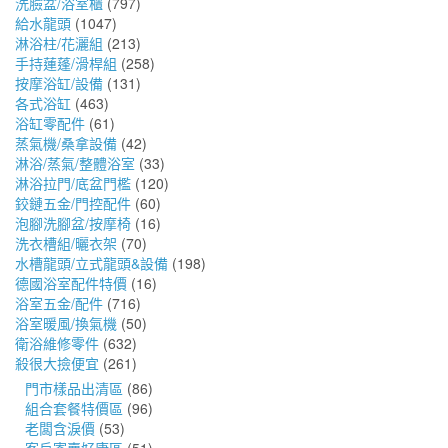
洗臉盆/浴室櫃
(797)
給水龍頭
(1047)
淋浴柱/花灑組
(213)
手持蓮蓬/滑桿組
(258)
按摩浴缸/設備
(131)
各式浴缸
(463)
浴缸零配件
(61)
蒸氣機/桑拿設備
(42)
淋浴/蒸氣/整體浴室
(33)
淋浴拉門/底盆門檻
(120)
鉸鏈五金/門控配件
(60)
泡腳洗腳盆/按摩椅
(16)
洗衣槽組/曬衣架
(70)
水槽龍頭/立式龍頭&設備
(198)
德國浴室配件特價
(16)
浴室五金/配件
(716)
浴室暖風/換氣機
(50)
衛浴維修零件
(632)
殺很大撿便宜
(261)
門市樣品出清區
(86)
組合套餐特價區
(96)
老闆含淚價
(53)