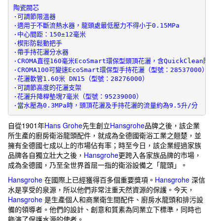
含
陶瓷閥芯

·可調節限溫器

花
·適用于不斷流熱水器，龍頭處最低壓力不得小于0.15MPa

灑、
·中心間距：150±12毫米

·楔形防鬆動把手

手
·帶手持花灑分水器

持
·CROMA直徑160毫米EcoSmart環保型頭頂花灑，含QuickClean防垢
蓮
·CROMA100可變速EcoSmart環保型手持花灑（型號：28537000）

·花灑軟管1.60米 DN15（型號：28276000）

蓬
·可調節高度的花灑支架

頭
·花灑升降桿墊塊7毫米（型號：95239000）

·當水壓為0.3MPa時，頭頂花灑及手持花灑的流量約為9.5升/分
27154
數
自從1901年
Hans Grohe
先生創立
Hansgrohe
品牌之後，該企業
量
所生產的廚房衛浴龍頭配件，就成為全德國衛浴工業之翹楚，並
擁有全德國七成以上的市場佔有率；時至今日，該企業經過家族
品牌各自獨立壯大之後，
Hansgrohe
更跨入各家族品牌的市場，
成為全德國，乃至全世界首屈一指的衛浴設備之「龍頭」。
Hansgrohe
在國際上已經獲得百多個重要獎項。
Hansgrohe
深信
水是享受的泉源，所以他們非常注重天然資源的保護。今天，
Hansgrohe
是生產個人和商業衛生間配件、廚房水龍頭和排污設
備的領導者。他們的設計、創意和質素為同業立下標準，同時也
飾演了保護水源的使者。