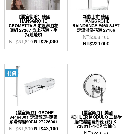
【麗室衛浴】德國
新款上市 德國
HANSGROHE
HANSGROHE
CROMETTA S 定溫淋浴花
RAINDANCE E460 3JET
灑組 27267 含上花灑、手
定溫淋浴花灑 27106
持蓮蓬頭
原
NT$
368,100
原
目
NT$
31,610
NT$
25,000
始
目
NT$
220,000
始
前
價
前
價
價
格：
價
格：
格：
NT$368,1
格：
NT$31,610。
NT$25,000。
NT$220,0
特價
【麗室衛浴】GROHE
【麗室衛浴】美國
34464001 定溫龍頭+蓮蓬
KOHLER MODULO 二路附
頭滑桿組90CM 27226001
牆花灑開關外殼 (鉻) K-
72801T-4-CP 含軸心
原
目
NT$
61,600
NT$
43,100
NT$
24,050