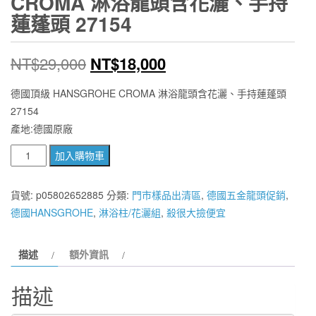
CROMA 淋浴龍頭含花灑、手持
蓮蓬頭 27154
原
目
NT$
29,000
NT$
18,000
始
前
德國頂級 HANSGROHE CROMA 淋浴龍頭含花灑、手持蓮蓬頭
27154
價
價
產地:德國原廠
格：
格：
德
加入購物車
NT$29,000。
NT$18,000。
國
頂
貨號:
p05802652885
分類:
門市樣品出清區
,
德國五金龍頭促銷
,
級
德國HANSGROHE
,
淋浴柱/花灑組
,
殺很大撿便宜
HANSGROHE
CROMA
描述
額外資訊
淋
浴
描述
龍
頭