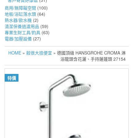
客戶寄賣好康區
(51)
商用/無障礙空間
(100)
地板/浴缸落水頭
(64)
熱水器/飲水機
(2)
清潔保養過濾用品
(59)
專業生財工具/釣具
(63)
電器/加壓設備
(27)
HOME
»
殺很大撿便宜
» 德國頂級 HANSGROHE CROMA 淋
浴龍頭含花灑、手持蓮蓬頭 27154
特價