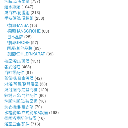
洗臉盆/浴室櫃
(797)
給水龍頭
(1047)
淋浴柱/花灑組
(213)
手持蓮蓬/滑桿組
(258)
德國HANSA
(15)
德國HANSGROHE
(63)
日本品牌
(25)
德國GROHE
(57)
國產/其他品牌
(63)
美國KOHLER/KARAT
(39)
按摩浴缸/設備
(131)
各式浴缸
(463)
浴缸零配件
(61)
蒸氣機/桑拿設備
(42)
淋浴/蒸氣/整體浴室
(33)
淋浴拉門/底盆門檻
(120)
鉸鏈五金/門控配件
(60)
泡腳洗腳盆/按摩椅
(16)
洗衣槽組/曬衣架
(70)
水槽龍頭/立式龍頭&設備
(198)
德國浴室配件特價
(16)
浴室五金/配件
(716)