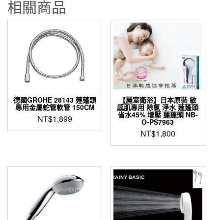
相關商品
數
量
德國GROHE 28143 蓮蓬頭
【麗室衛浴】日本原裝 敏
專用金屬蛇管軟管 150CM
感肌專用 除氯 淨水 蓮蓬頭
省水45% 增壓 蓮蓬頭 NB-
NT$
1,899
O-PS7963
NT$
1,800