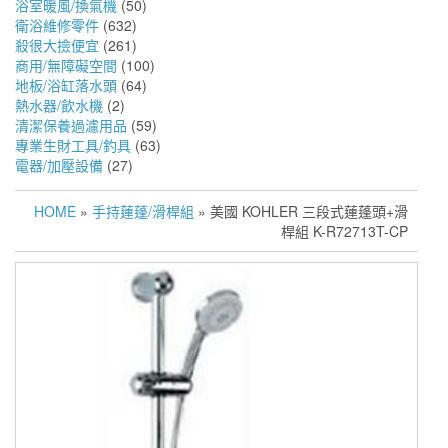
浴室暖風/換氣機
(50)
衛浴維修零件
(632)
殺很大撿便宜
(261)
商用/無障礙空間
(100)
地板/浴缸落水頭
(64)
熱水器/飲水機
(2)
清潔保養過濾用品
(59)
專業生財工具/釣具
(63)
電器/加壓設備
(27)
HOME
»
手持蓮蓬/滑桿組
» 美國 KOHLER 三段式蓮蓬頭+滑
桿組 K-R72713T-CP