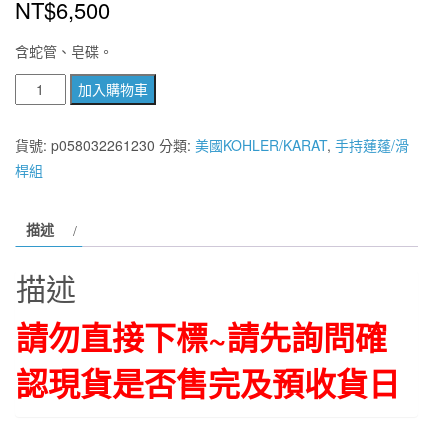
NT$
6,500
含蛇管、皂碟。
美
加入購物車
國
KOHLER
貨號:
p058032261230
分類:
美國KOHLER/KARAT
,
手持蓮蓬/滑
三
桿組
段
式
描述
蓮
蓬
描述
頭
+滑
請勿直接下標~請先詢問確
桿
組
認現貨是否售完及預收貨日
K-
R72713T-
CP