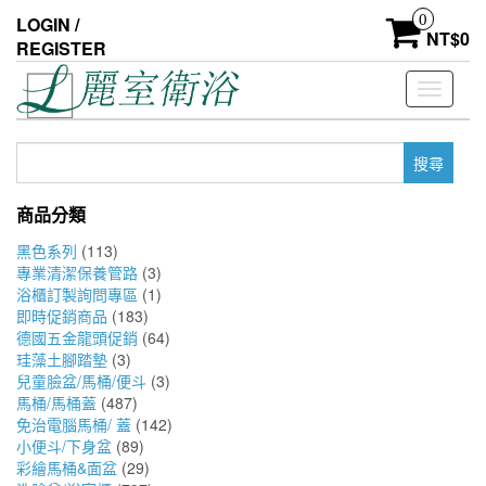
Skip
0
LOGIN /
to
NT$
0
REGISTER
the
content
Toggle
navigati
搜
尋
關
商品分類
鍵
字:
黑色系列
(113)
專業清潔保養管路
(3)
浴櫃訂製詢問專區
(1)
即時促銷商品
(183)
德國五金龍頭促銷
(64)
珪藻土腳踏墊
(3)
兒童臉盆/馬桶/便斗
(3)
馬桶/馬桶蓋
(487)
免治電腦馬桶/ 蓋
(142)
小便斗/下身盆
(89)
彩繪馬桶&面盆
(29)