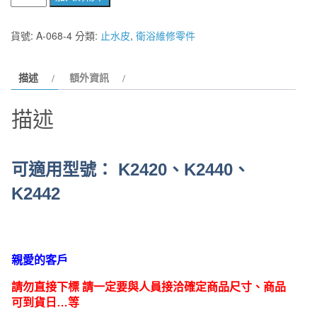
國
KARAT
貨號:
A-068-4
分類:
止水皮
,
衛浴維修零件
K886G
止
描述
額外資訊
水
皮
描述
K-
2440
馬
可適用型號： K2420、K2440、
桶
數
K2442
量
親愛的客戶
請勿直接下標 請一定要與人員接洽確定商品尺寸、商品
可到貨日…等