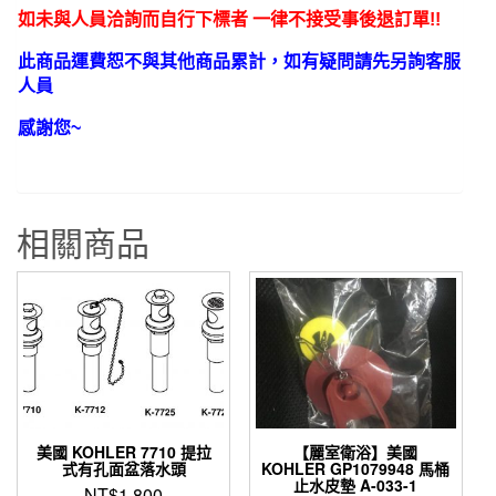
如未與人員洽詢而自行下標者 一律不接受事後退訂單!!
此商品運費恕不與其他商品累計，如有疑問請先另詢客服
人員
感謝您~
相關商品
美國 KOHLER 7710 提拉
【麗室衛浴】美國
式有孔面盆落水頭
KOHLER GP1079948 馬桶
止水皮墊 A-033-1
NT$
1,800