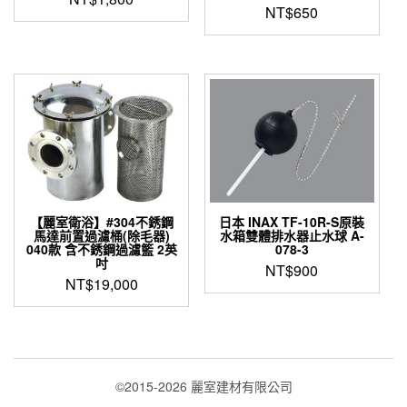
NT$
650
【麗室衛浴】#304不銹鋼
日本 INAX TF-10R-S原裝
馬達前置過濾桶(除毛器)
水箱雙體排水器止水球 A-
040款 含不銹鋼過濾籃 2英
078-3
吋
NT$
900
NT$
19,000
©2015-2026 麗室建材有限公司