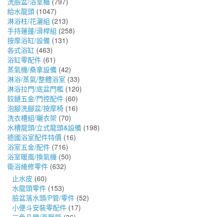
洗臉盆/浴室櫃
(797)
給水龍頭
(1047)
淋浴柱/花灑組
(213)
手持蓮蓬/滑桿組
(258)
按摩浴缸/設備
(131)
各式浴缸
(463)
浴缸零配件
(61)
蒸氣機/桑拿設備
(42)
淋浴/蒸氣/整體浴室
(33)
淋浴拉門/底盆門檻
(120)
鉸鏈五金/門控配件
(60)
泡腳洗腳盆/按摩椅
(16)
洗衣槽組/曬衣架
(70)
水槽龍頭/立式龍頭&設備
(198)
德國浴室配件特價
(16)
浴室五金/配件
(716)
浴室暖風/換氣機
(50)
衛浴維修零件
(632)
止水皮
(60)
水龍頭零件
(153)
臉盆落水頭/P管/零件
(52)
小便斗安裝零配件
(17)