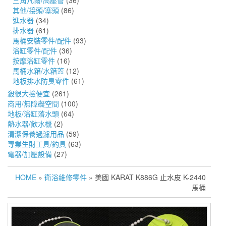
三角凡爾/高壓管
(36)
其他/接頭/塞頭
(86)
進水器
(34)
排水器
(61)
馬桶安裝零件/配件
(93)
浴缸零件/配件
(36)
按摩浴缸零件
(16)
馬桶水箱/水箱蓋
(12)
地板排水防臭零件
(61)
殺很大撿便宜
(261)
商用/無障礙空間
(100)
地板/浴缸落水頭
(64)
熱水器/飲水機
(2)
清潔保養過濾用品
(59)
專業生財工具/釣具
(63)
電器/加壓設備
(27)
HOME
»
衛浴維修零件
» 美國 KARAT K886G 止水皮 K-2440
馬桶