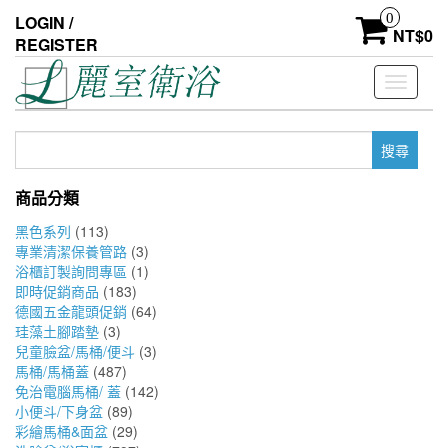
Skip
0
LOGIN /
to
NT$
0
REGISTER
the
content
Toggle
navigati
搜
尋
關
商品分類
鍵
字:
黑色系列
(113)
專業清潔保養管路
(3)
浴櫃訂製詢問專區
(1)
即時促銷商品
(183)
德國五金龍頭促銷
(64)
珪藻土腳踏墊
(3)
兒童臉盆/馬桶/便斗
(3)
馬桶/馬桶蓋
(487)
免治電腦馬桶/ 蓋
(142)
小便斗/下身盆
(89)
彩繪馬桶&面盆
(29)